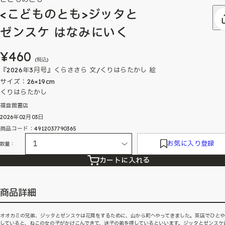
<こどものとも>ジッタと
ゼンスケ はなみにいく
¥460
(税込)
『2026年3月号』くらささら 文/くりはらたかし 絵
サイズ：26×19cm
くりはらたかし
福音館書店
2026年02月03日
商品コード：4912037790365
お気に入り登録
数量：
カートに入れる
商品詳細
オオカミの兄弟、ジッタとゼンスケは花見をするために、山から町へやってきました。茶店でひと
していると、ねこの女の子がかけこんできて、迷子の弟を探しているといいます。ジッタとゼンスケ