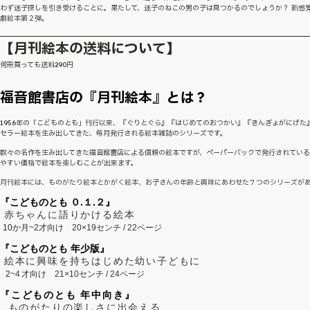
わず迷子探しを引き受けることに。果たして、迷子のねこの男の子は見つかるのでしょうか？ 新感
劇絵本第２弾。
【月刊絵本の送料について】
何冊買っても送料290円
福音館書店の『月刊絵本』とは？
1956年の「こどものとも」刊行以来、『ぐりとぐら』『はじめてのおつかい』『きんぎょがにげた
セラー絵本を生み出してきた、毎月発行される絵本雑誌のシリーズです。
数々の名作を生み出してきた福音館書店による信頼の絵本ですが、ペーパーバックで発行されてい
やすい価格で絵本を楽しむことが出来ます。
月刊絵本には、ものがたり絵本とかがく絵本、お子さんの年齢と興味にあわせた７つのシリーズが
『こどものとも ０.１.２』
赤ちゃんに語りかける絵本
10か月~2才向け
20×19センチ / 22ページ
『こどものとも 年少版』
絵本に興味を持ちはじめた幼い子どもに
2~
4
才向け
21×10センチ / 24ページ
『こどものとも 年中向き』
ものがたりの楽しさに出会える