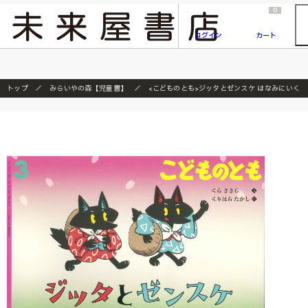
2026/7/23
『ONE PIECE magazine 021 ONE PIECEカード付き同梱版』発売延期のご案内
0
ログイン
カート
トップ
みらいやの森【児童書】
<こどものとも>ジッタとゼンスケ はなみにいく