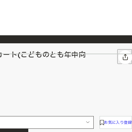
カート(こどものとも年中向
026/7/23
『ONE PIECE magazine 021 ONE PIECEカード付き同梱版』発売延期のご案内
お気に入り登録