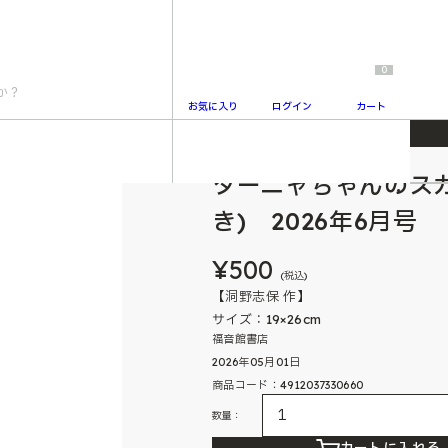
0
お気に入り
ログイン
カート
向き) 2026年6月号
ターニャちゃんのス
2
き) 2026年6月号
¥500
(税込)
【洞野志保 作】
サイズ：19×26cm
福音館書店
2026年05月01日
商品コード：4912037330660
数量：