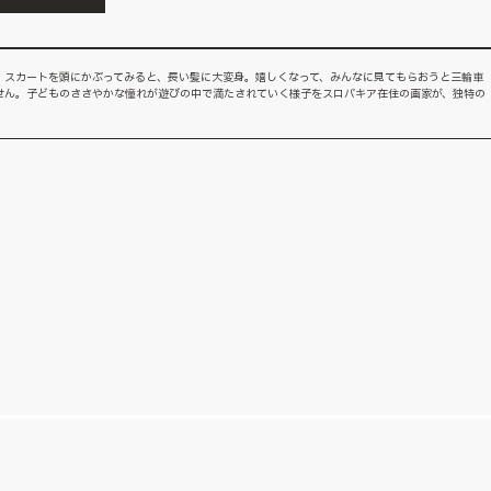
、スカートを頭にかぶってみると、長い髪に大変身。嬉しくなって、みんなに見てもらおうと三輪車
せん。子どものささやかな憧れが遊びの中で満たされていく様子をスロバキア在住の画家が、独特の