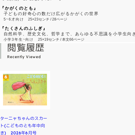
『かがくのとも』
子どもの好奇心の数だけ広がるかがくの世界
5~6才向け
25×23センチ / 28ページ
『たくさんのふしぎ』
自然科学、歴史文化、哲学まで、あらゆる不思議を小学生向
小学3年生~向け
25×19センチ / 本文66ページ
閲覧履歴
Recently Viewed
ターニャちゃんのスカー
ト(こどものとも年中向
き) 2026年6月号