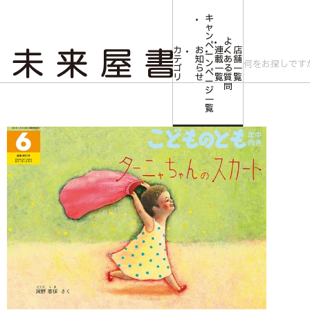
キ
ャ
ン
よ
ペ
カ
お
連
く
店
ー
テ
知
載
あ
舗
ン
ゴ
ら
一
る
一
ペ
リ
せ
覧
質
覧
ー
問
ジ
トップ
みらいやの森【児童書】
ターニャちゃんのスカート(こどものとも年中
一
覧