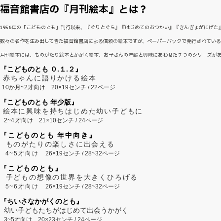
福音館書店の『月刊絵本』とは？
1956年の「こどものとも」刊行以来、『ぐりとぐら』『はじめてのおつかい』『きんぎょがにげ
数々の名作を生み出してきた福音館書店による信頼の絵本ですが、ペーパーバックで発行されてい
月刊絵本には、ものがたり絵本とかがく絵本、お子さんの年齢と興味にあわせた７つのシリーズが
『こどものとも ０.１.２』
赤ちゃんに語りかける絵本
10か月~2才向け
20×19センチ / 22ページ
『こどものとも 年少版』
絵本に興味を持ちはじめた幼い子どもに
2~
4
才向け
21×10センチ / 24ページ
『こどものとも 年中向き』
ものがたりの楽しさに出会える
4~5才向け
26×19センチ / 28~32ページ
『こどものとも』
子どもの想像の世界を大きくひろげる
5~6才向け
26×19センチ / 28~32ページ
『ちいさなかがくのとも』
幼い子どもたちがはじめて出会うかがく
3~5才向け
20×23センチ / 24ページ