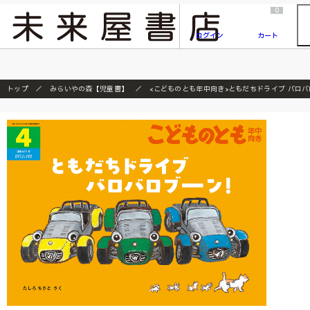
2026/7/23
『ONE PIECE magazine 021 ONE PIECEカード付き同梱版』発売延期のご案内
0
ログイン
カート
トップ
みらいやの森【児童書】
<こどものとも年中向き>ともだちドライブ バロ