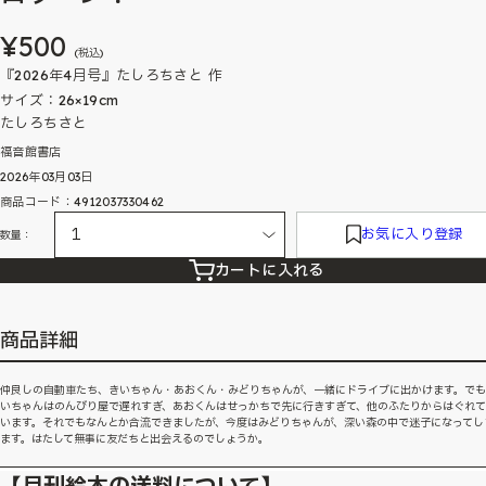
¥500
(税込)
『2026年4月号』たしろちさと 作
サイズ：26×19cm
たしろちさと
福音館書店
2026年03月03日
商品コード：4912037330462
お気に入り登録
数量：
カートに入れる
商品詳細
仲良しの自動車たち、きいちゃん・あおくん・みどりちゃんが、一緒にドライブに出かけます。で
いちゃんはのんびり屋で遅れすぎ、あおくんはせっかちで先に行きすぎて、他のふたりからはぐれ
います。それでもなんとか合流できましたが、今度はみどりちゃんが、深い森の中で迷子になってし
ます。はたして無事に友だちと出会えるのでしょうか。
【月刊絵本の送料について】