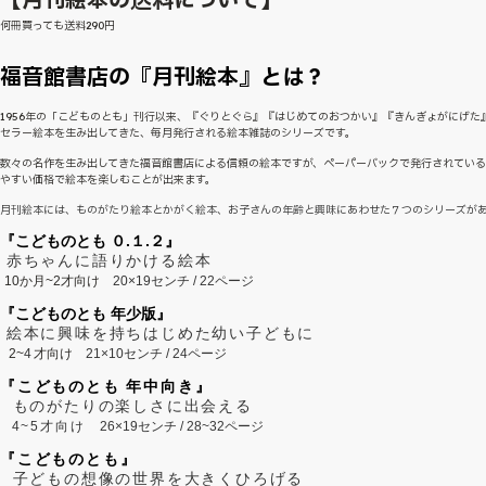
何冊買っても送料290円
福音館書店の『月刊絵本』とは？
1956年の「こどものとも」刊行以来、『ぐりとぐら』『はじめてのおつかい』『きんぎょがにげた
セラー絵本を生み出してきた、毎月発行される絵本雑誌のシリーズです。
数々の名作を生み出してきた福音館書店による信頼の絵本ですが、ペーパーバックで発行されてい
やすい価格で絵本を楽しむことが出来ます。
月刊絵本には、ものがたり絵本とかがく絵本、お子さんの年齢と興味にあわせた７つのシリーズが
『こどものとも ０.１.２』
赤ちゃんに語りかける絵本
10か月~2才向け
20×19センチ / 22ページ
『こどものとも 年少版』
絵本に興味を持ちはじめた幼い子どもに
2~
4
才向け
21×10センチ / 24ページ
『こどものとも 年中向き』
ものがたりの楽しさに出会える
4~5才向け
26×19センチ / 28~32ページ
『こどものとも』
子どもの想像の世界を大きくひろげる