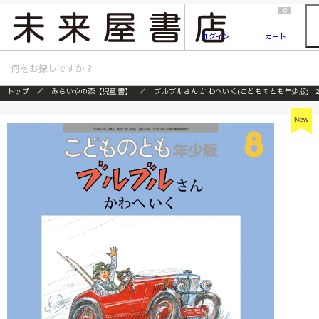
2026/7/23
『ONE PIECE magazine 021 ONE PIECEカード付き同梱版』発売延期のご案内
0
ログイン
カート
トップ
みらいやの森【児童書】
ブルブルさん かわへいく(こどものとも年少版) 2
New