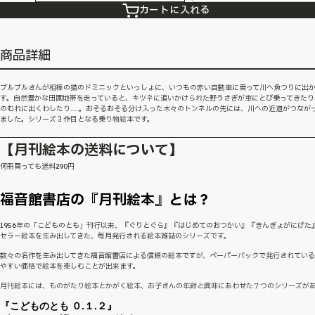
カートに入れる
商品詳細
ブルブルさんが相棒の猫のドミニックといっしょに、いつもの赤い自動車に乗って川へ魚つりに出
す。自然豊かな田園地帯を走っていると、キツネに追いかけられた野うさぎが車にとび乗ってきたり
のむれに出くわしたり……。おそるおそる分け入った木々のトンネルの先には、川への近道がつなが
ました。シリーズ３作目となる乗り物絵本です。
【月刊絵本の送料について】
何冊買っても送料290円
福音館書店の『月刊絵本』とは？
1956年の「こどものとも」刊行以来、『ぐりとぐら』『はじめてのおつかい』『きんぎょがにげた
セラー絵本を生み出してきた、毎月発行される絵本雑誌のシリーズです。
数々の名作を生み出してきた福音館書店による信頼の絵本ですが、ペーパーバックで発行されてい
やすい価格で絵本を楽しむことが出来ます。
月刊絵本には、ものがたり絵本とかがく絵本、お子さんの年齢と興味にあわせた７つのシリーズが
『こどものとも ０.１.２』