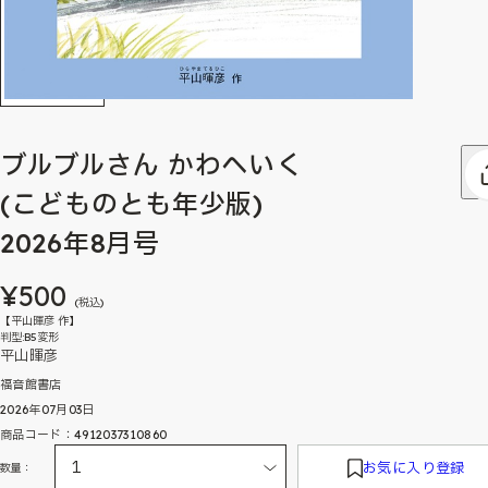
ブルブルさん かわへいく
(こどものとも年少版)
2026年8月号
¥500
(税込)
【平山暉彦 作】
判型:B5変形
平山暉彦
福音館書店
2026年07月03日
商品コード：4912037310860
お気に入り登録
数量：