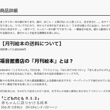
商品詳細
まっすぐな一本の線があります。線が、ぽこん！ と飛び出したと思ったら、ぎざぎざに……。おや？ 
なりました。つづいて穴になり、中からうさぎが出てきました！ うさぎは猫と犬に出会い、みんな
びはじめますが……。一冊すべて、たった“一本の線”でできている、一筆描きの絵本。線から動物た
れる面白さと、線だからこそ起きる展開をお楽しみに。
【月刊絵本の送料について】
何冊買っても送料290円
福音館書店の『月刊絵本』とは？
1956年の「こどものとも」刊行以来、『ぐりとぐら』『はじめてのおつかい』『きんぎょがにげた
セラー絵本を生み出してきた、毎月発行される絵本雑誌のシリーズです。
数々の名作を生み出してきた福音館書店による信頼の絵本ですが、ペーパーバックで発行されてい
やすい価格で絵本を楽しむことが出来ます。
月刊絵本には、ものがたり絵本とかがく絵本、お子さんの年齢と興味にあわせた７つのシリーズが
『こどものとも ０.１.２』
赤ちゃんに語りかける絵本
10か月~2才向け
20×19センチ / 22ページ