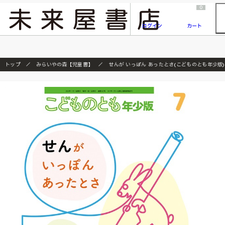
2026/7/23
『ONE PIECE magazine 021 ONE PIECEカード付き同梱版』発売延期のご案内
0
ログイン
カート
トップ
みらいやの森【児童書】
せんが いっぽん あったとさ(こどものとも年少版) 