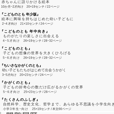
赤ちゃんに語りかける絵本
10か月~2才向け
20×19センチ / 22ページ
『こどものとも 年少版』
絵本に興味を持ちはじめた幼い子どもに
2~
4
才向け
21×10センチ / 24ページ
『こどものとも 年中向き』
ものがたりの楽しさに出会える
4~5才向け
26×19センチ / 28~32ページ
『こどものとも』
子どもの想像の世界を大きくひろげる
5~6才向け
26×19センチ / 28~32ページ
『ちいさなかがくのとも』
幼い子どもたちがはじめて出会うかがく
3~5才向け
20×23センチ / 24ページ
『かがくのとも』
子どもの好奇心の数だけ広がるかがくの世界
5~6才向け
25×23センチ / 28ページ
『たくさんのふしぎ』
自然科学、歴史文化、哲学まで、あらゆる不思議を小学生向
小学3年生~向け
25×19センチ / 本文66ページ