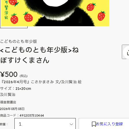
こどものとも年少版
<こどものとも年少版>ね
ぼすけくまさん
¥500
(税込)
『2026年4月号』こさかまさみ 文/及川賢治 絵
サイズ：21×20cm
及川賢治
福音館書店
2026年03月03日
商品コード：4912037310464
お気に入り登録
数量：