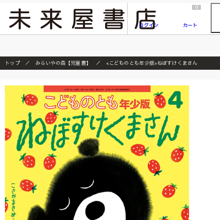
2026/7/23
『ONE PIECE magazine 021 ONE PIECEカード付き同梱版』発売延期のご案内
0
ログイン
カート
トップ
みらいやの森【児童書】
<こどものとも年少版>ねぼすけくまさん