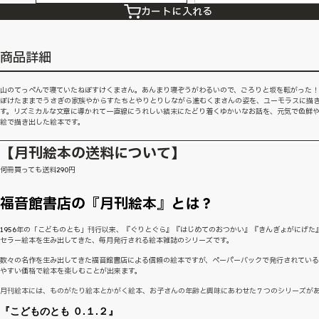
カートに入れる
商品詳細
山のてっぺんで寝ていたねぼすけくまさん。あんまり寝ぞうがわるいので、ごろりと坂を転がった
ぼけたままでうさぎの家族やからすたちとやりとりしながら進むくまさんの姿を、ユーモラスに描
す。リズミカルな文章に導かれて一直線にうれしい結末にたどり着くゆかいなお話を、元気で色鮮
絵で描き出した絵本です。
【月刊絵本の送料について】
何冊買っても送料290円
福音館書店の『月刊絵本』とは？
1956年の「こどものとも」刊行以来、『ぐりとぐら』『はじめてのおつかい』『きんぎょがにげた
セラー絵本を生み出してきた、毎月発行される絵本雑誌のシリーズです。
数々の名作を生み出してきた福音館書店による信頼の絵本ですが、ペーパーバックで発行されてい
やすい価格で絵本を楽しむことが出来ます。
月刊絵本には、ものがたり絵本とかがく絵本、お子さんの年齢と興味にあわせた７つのシリーズが
『こどものとも ０.１.２』