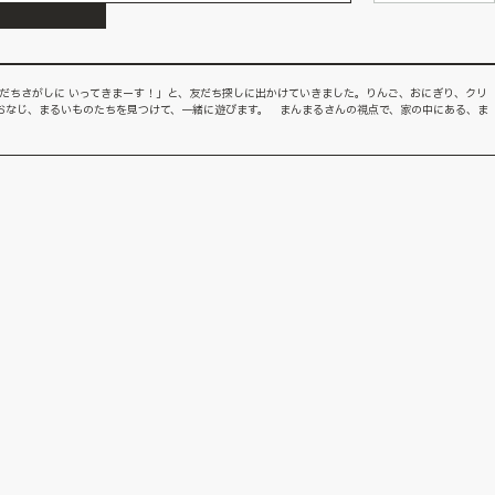
もだちさがしに いってきまーす！」と、友だち探しに出かけていきました。りんご、おにぎり、クリ
おなじ、まるいものたちを見つけて、一緒に遊びます。 まんまるさんの視点で、家の中にある、ま