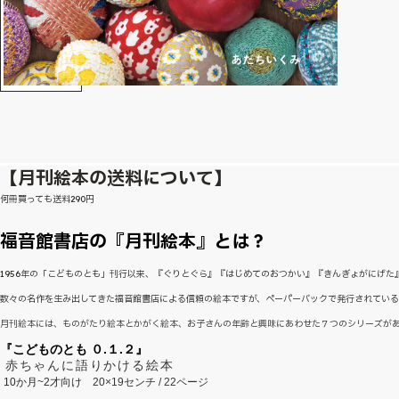
【月刊絵本の送料について】
何冊買っても送料290円
福音館書店の『月刊絵本』とは？
1956年の「こどものとも」刊行以来、『ぐりとぐら』『はじめてのおつかい』『きんぎょがにげ
数々の名作を生み出してきた福音館書店による信頼の絵本ですが、ペーパーバックで発行されてい
月刊絵本には、ものがたり絵本とかがく絵本、お子さんの年齢と興味にあわせた７つのシリーズが
『こどものとも ０.１.２』
赤ちゃんに語りかける絵本
10か月~2才向け
20×19センチ / 22ページ