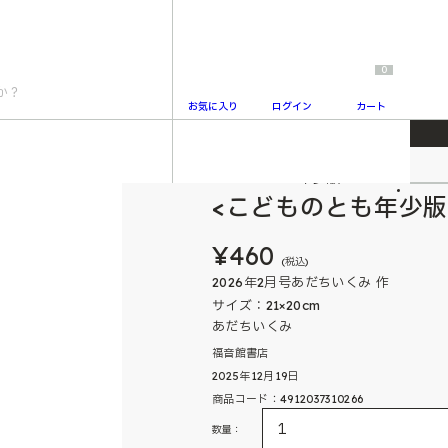
0
お気に入り
ログイン
カート
こどものとも年少版
2
<こどものとも年少版
¥460
(税込)
2026年2月号あだちいくみ 作
サイズ：21×20cm
あだちいくみ
福音館書店
2025年12月19日
商品コード：4912037310266
数量：