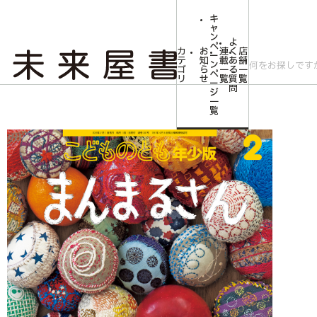
キ
ャ
ン
よ
ペ
カ
お
連
く
店
ー
テ
知
載
あ
舗
ン
ゴ
ら
一
る
一
ペ
リ
せ
覧
質
覧
ー
問
ジ
トップ
みらいやの森【児童書】
<こどものとも年少版>まんまるさん
一
覧