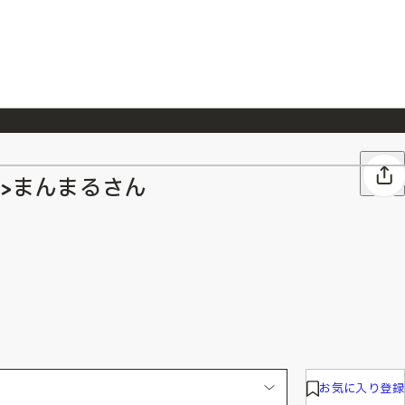
026/7/23
『ONE PIECE magazine 021 ONE PIECEカード付き同梱版』発売延期のご案内
>まんまるさん
お気に入り登録