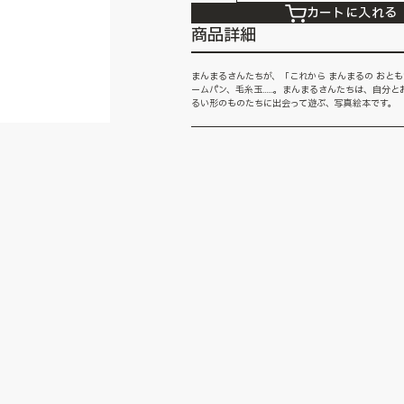
カートに入れる
商品詳細
まんまるさんたちが、「これから まんまるの おと
ームパン、毛糸玉……。まんまるさんたちは、自分と
るい形のものたちに出会って遊ぶ、写真絵本です。