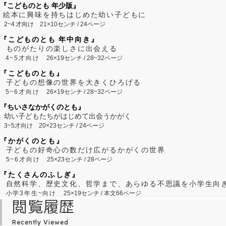
『こどものとも 年少版』
絵本に興味を持ちはじめた幼い子どもに
2~
4
才向け
21×10センチ / 24ページ
『こどものとも 年中向き』
ものがたりの楽しさに出会える
4~5才向け
26×19センチ / 28~32ページ
『こどものとも』
子どもの想像の世界を大きくひろげる
5~6才向け
26×19センチ / 28~32ページ
『ちいさなかがくのとも』
幼い子どもたちがはじめて出会うかがく
3~5才向け
20×23センチ / 24ページ
『かがくのとも』
子どもの好奇心の数だけ広がるかがくの世界
5~6才向け
25×23センチ / 28ページ
『たくさんのふしぎ』
自然科学、歴史文化、哲学まで、あらゆる不思議を小学生向
小学3年生~向け
25×19センチ / 本文66ページ
閲覧履歴
Recently Viewed