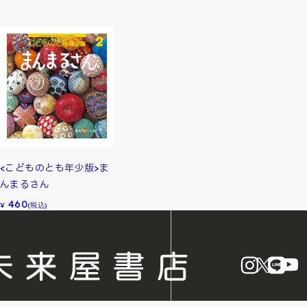
<こどものとも年少版>ま
んまるさん
460
¥
(税込)
instagram
X
LINE
Y