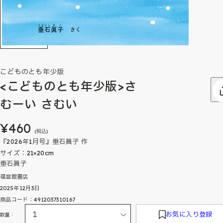
こどものとも年少版
<こどものとも年少版>さ
むーい さむい
¥460
(税込)
『2026年1月号』垂石眞子 作
サイズ：21×20cm
垂石眞子
福音館書店
2025年12月3日
商品コード：4912037310167
お気に入り登録
数量：