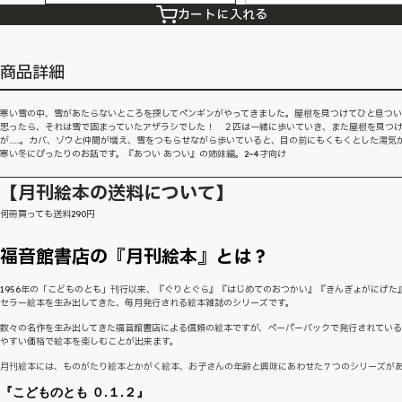
カートに入れる
商品詳細
寒い雪の中、雪があたらないところを探してペンギンがやってきました。屋根を見つけてひと息つ
思ったら、それは雪で固まっていたアザラシでした！ ２匹は一緒に歩いていき、また屋根を見つ
が……。カバ、ゾウと仲間が増え、雪をつもらせながら歩いていると、目の前にもくもくとした湯
寒い冬にぴったりのお話です。『あつい あつい』の姉妹編。2~4才向け
【月刊絵本の送料について】
何冊買っても送料290円
福音館書店の『月刊絵本』とは？
1956年の「こどものとも」刊行以来、『ぐりとぐら』『はじめてのおつかい』『きんぎょがにげた
セラー絵本を生み出してきた、毎月発行される絵本雑誌のシリーズです。
数々の名作を生み出してきた福音館書店による信頼の絵本ですが、ペーパーバックで発行されてい
やすい価格で絵本を楽しむことが出来ます。
月刊絵本には、ものがたり絵本とかがく絵本、お子さんの年齢と興味にあわせた７つのシリーズが
『こどものとも ０.１.２』