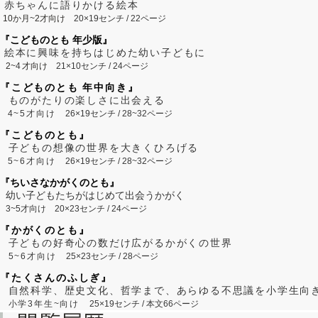
赤ちゃんに語りかける絵本
10か月~2才向け
20×19センチ / 22ページ
『こどものとも 年少版』
絵本に興味を持ちはじめた幼い子どもに
2~
4
才向け
21×10センチ / 24ページ
『こどものとも 年中向き』
ものがたりの楽しさに出会える
4~5才向け
26×19センチ / 28~32ページ
『こどものとも』
子どもの想像の世界を大きくひろげる
5~6才向け
26×19センチ / 28~32ページ
『ちいさなかがくのとも』
幼い子どもたちがはじめて出会うかがく
3~5才向け
20×23センチ / 24ページ
『かがくのとも』
子どもの好奇心の数だけ広がるかがくの世界
5~6才向け
25×23センチ / 28ページ
『たくさんのふしぎ』
自然科学、歴史文化、哲学まで、あらゆる不思議を小学生向
小学3年生~向け
25×19センチ / 本文66ページ