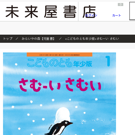
2026/7/23
『ONE PIECE magazine 021 ONE PIECEカード付き同梱版』発売延期のご案内
0
ログイン
カート
トップ
みらいやの森【児童書】
<こどものとも年少版>さむーい さむい