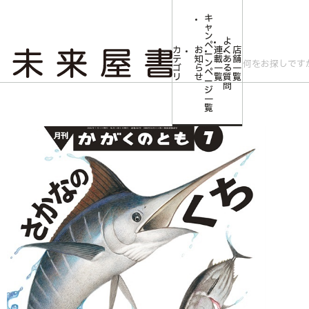
キ
ャ
ン
よ
ペ
カ
お
連
く
店
ー
テ
知
載
あ
舗
ン
ゴ
ら
一
る
一
ペ
リ
せ
覧
質
覧
ー
問
ジ
トップ
みらいやの森【児童書】
さかなの くち(かがくのとも) 2026年7月
一
覧