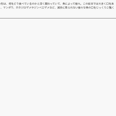
の形は、何をどう食べているのかと深く関わっていて、魚によって様々。この絵本では大きく口をあ
ロ、マンボウ、ホホジロザメやジンベエザメなど、滅多に見られない様々な魚の口をじっくりご覧く