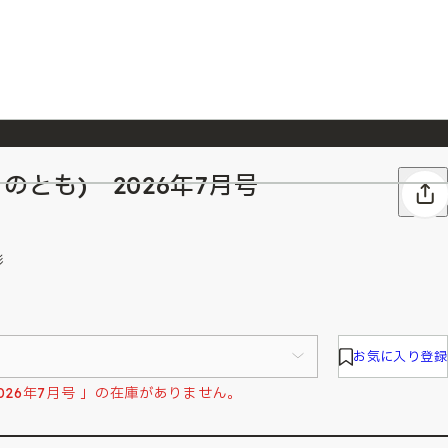
のとも) 2026年7月号
026/7/23
『ONE PIECE magazine 021 ONE PIECEカード付き同梱版』発売延期のご案内
形
お気に入り登録
026年7月号 」の在庫がありません。