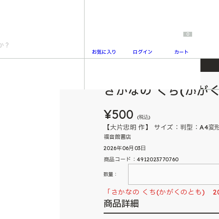
0
お気に入り
ログイン
カート
号
さかなの くち(かがく
2
¥500
(税込)
【大片忠明 作】 サイズ：判型：A4変
福音館書店
2026年06月03日
商品コード：4912023770760
数量：
「さかなの くち(かがくのとも) 2
商品詳細