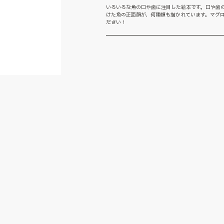
いろいろな魚の口や歯に注目した絵本です。口や歯
けた魚の正面顔が、何種類も描かれています。マグ
ださい！