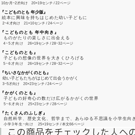
10か月~2才向け
20×19センチ / 22ページ
『こどものとも 年少版』
絵本に興味を持ちはじめた幼い子どもに
2~
4
才向け
21×10センチ / 24ページ
『こどものとも 年中向き』
ものがたりの楽しさに出会える
4~5才向け
26×19センチ / 28~32ページ
『こどものとも』
子どもの想像の世界を大きくひろげる
5~6才向け
26×19センチ / 28~32ページ
『ちいさなかがくのとも』
幼い子どもたちがはじめて出会うかがく
3~5才向け
20×23センチ / 24ページ
『かがくのとも』
子どもの好奇心の数だけ広がるかがくの世界
5~6才向け
25×23センチ / 28ページ
『たくさんのふしぎ』
自然科学、歴史文化、哲学まで、あらゆる不思議を小学生向
小学3年生~向け
25×19センチ / 本文66ページ
この商品をチェックした人へ