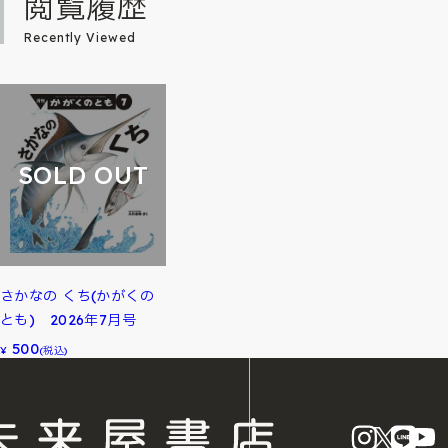
閲覧履歴
Recently Viewed
SOLD OUT
さかなの くち(かがくの
とも) 2026年7月号
500
¥
(税込)
instagram
X
LINE
Y