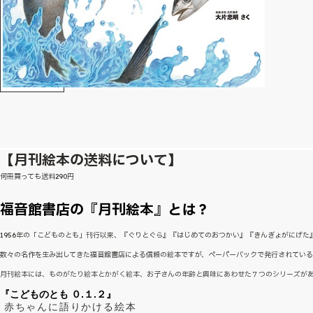
【月刊絵本の送料について】
何冊買っても送料290円
福音館書店の『月刊絵本』とは？
1956年の「こどものとも」刊行以来、『ぐりとぐら』『はじめてのおつかい』『きんぎょがにげ
数々の名作を生み出してきた福音館書店による信頼の絵本ですが、ペーパーバックで発行されてい
月刊絵本には、ものがたり絵本とかがく絵本、お子さんの年齢と興味にあわせた７つのシリーズが
『こどものとも ０.１.２』
赤ちゃんに語りかける絵本