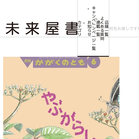
キ
ャ
ン
よ
ペ
カ
お
連
く
店
ー
テ
知
載
あ
舗
ン
ゴ
ら
一
る
一
ペ
リ
せ
覧
質
覧
ー
問
ジ
トップ
みらいやの森【児童書】
やぶがらし(かがくのとも) 2026年6月号
一
覧