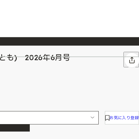
も) 2026年6月号
026/7/23
『ONE PIECE magazine 021 ONE PIECEカード付き同梱版』発売延期のご案内
お気に入り登録