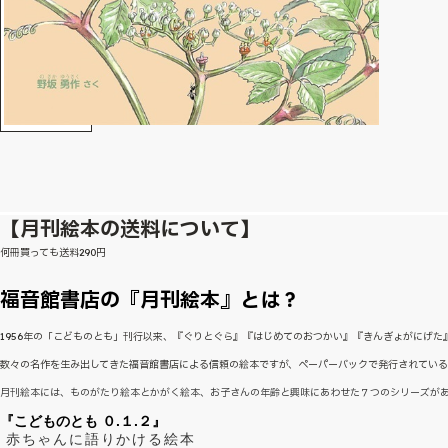
【月刊絵本の送料について】
何冊買っても送料290円
福音館書店の『月刊絵本』とは？
1956年の「こどものとも」刊行以来、『ぐりとぐら』『はじめてのおつかい』『きんぎょがにげ
数々の名作を生み出してきた福音館書店による信頼の絵本ですが、ペーパーバックで発行されてい
月刊絵本には、ものがたり絵本とかがく絵本、お子さんの年齢と興味にあわせた７つのシリーズが
『こどものとも ０.１.２』
赤ちゃんに語りかける絵本