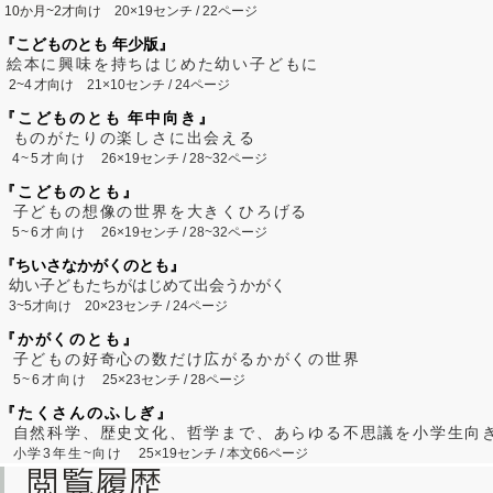
10か月~2才向け
20×19センチ / 22ページ
『こどものとも 年少版』
絵本に興味を持ちはじめた幼い子どもに
2~
4
才向け
21×10センチ / 24ページ
『こどものとも 年中向き』
ものがたりの楽しさに出会える
4~5才向け
26×19センチ / 28~32ページ
『こどものとも』
子どもの想像の世界を大きくひろげる
5~6才向け
26×19センチ / 28~32ページ
『ちいさなかがくのとも』
幼い子どもたちがはじめて出会うかがく
3~5才向け
20×23センチ / 24ページ
『かがくのとも』
子どもの好奇心の数だけ広がるかがくの世界
5~6才向け
25×23センチ / 28ページ
『たくさんのふしぎ』
自然科学、歴史文化、哲学まで、あらゆる不思議を小学生向
小学3年生~向け
25×19センチ / 本文66ページ
閲覧履歴