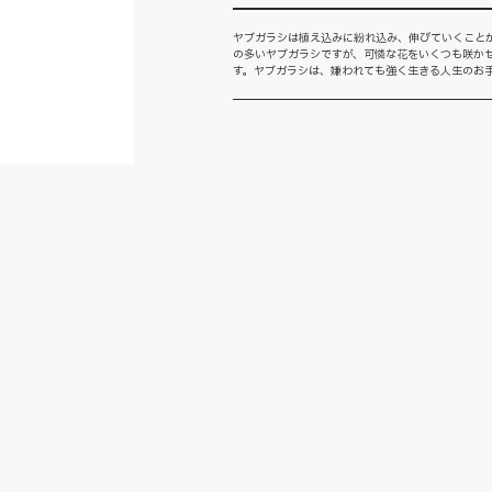
ヤブガラシは植え込みに紛れ込み、伸びていくこと
の多いヤブガラシですが、可憐な花をいくつも咲か
す。ヤブガラシは、嫌われても強く生きる人生のお