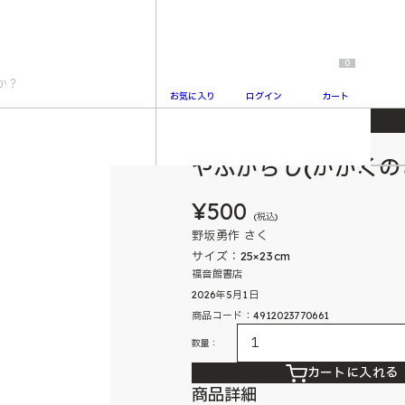
0
お気に入り
ログイン
カート
やぶがらし(かがくのと
2
¥500
(税込)
野坂勇作 さく
サイズ：25×23cm
福音館書店
2026年5月1日
商品コード：4912023770661
数量：
カートに入れる
商品詳細