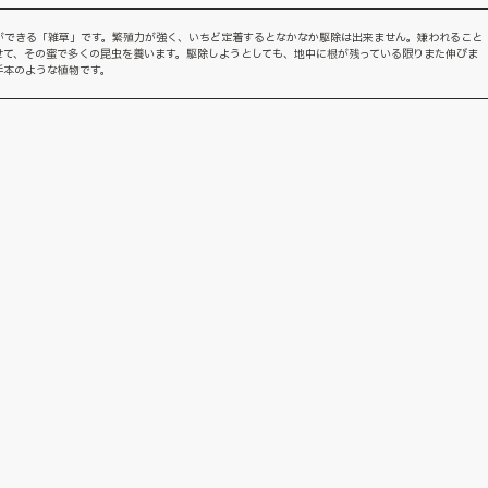
ができる「雑草」です。繁殖力が強く、いちど定着するとなかなか駆除は出来ません。嫌われること
せて、その蜜で多くの昆虫を養います。駆除しようとしても、地中に根が残っている限りまた伸びま
手本のような植物です。