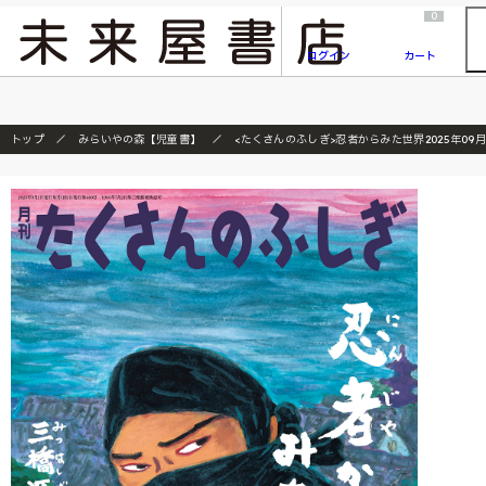
2026/7/23
『ONE PIECE magazine 021 ONE PIECEカード付き同梱版』発売延期のご案内
0
ログイン
カート
トップ
みらいやの森【児童書】
<たくさんのふしぎ>忍者からみた世界2025年09