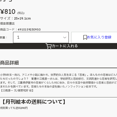
¥810
(税込)
サイズ：25×19.1cm
福音館書店
商品コード：4910159230950
お気に入り登録
数量：
カートに入れる
商品詳細
小学3年生〜向け。アニメや小説に描かれ、世界的な人気をほこる「忍者」。ほんものの忍者はどん
たちだったのでしょう？ 著書の三橋源一さんは、学術研究と忍術修行、文武両道から忍者を研究
ます。そして、三重県伊賀市の忍者がくらした村に住み、日々の生活や自然環境から忍者と忍術がど
まれたかを調べています。忍者たちの本当の姿を描いたノンフィクション絵本です。
【三橋源一 文/飯野和好 絵】
【月刊絵本の送料について】
何冊買っても送料290円