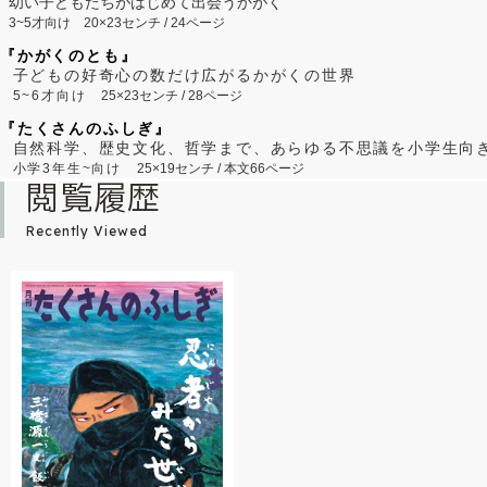
幼い子どもたちがはじめて出会うかがく
3~5才向け
20×23センチ / 24ページ
『かがくのとも』
子どもの好奇心の数だけ広がるかがくの世界
5~6才向け
25×23センチ / 28ページ
『たくさんのふしぎ』
自然科学、歴史文化、哲学まで、あらゆる不思議を小学生向
小学3年生~向け
25×19センチ / 本文66ページ
閲覧履歴
Recently Viewed