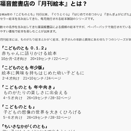
福音館書店の『月刊絵本』とは？
1956年の「こどものとも」刊行以来、『ぐりとぐら』『はじめてのおつかい』『きんぎょがにげた
セラー絵本を生み出してきた、毎月発行される絵本雑誌のシリーズです。
数々の名作を生み出してきた福音館書店による信頼の絵本ですが、ペーパーバックで発行されてい
やすい価格で絵本を楽しむことが出来ます。
月刊絵本には、ものがたり絵本とかがく絵本、お子さんの年齢と興味にあわせた７つのシリーズが
『こどものとも ０.１.２』
赤ちゃんに語りかける絵本
10か月~2才向け
20×19センチ / 22ページ
『こどものとも 年少版』
絵本に興味を持ちはじめた幼い子どもに
2~
4
才向け
21×10センチ / 24ページ
『こどものとも 年中向き』
ものがたりの楽しさに出会える
4~5才向け
26×19センチ / 28~32ページ
『こどものとも』
子どもの想像の世界を大きくひろげる
5~6才向け
26×19センチ / 28~32ページ
『ちいさなかがくのとも』