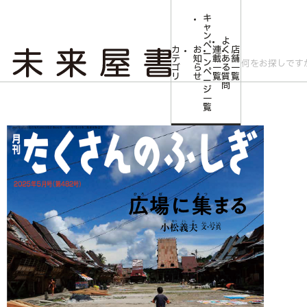
キ
ャ
ン
よ
ペ
カ
お
連
く
店
ー
テ
知
載
あ
舗
ン
ゴ
ら
一
る
一
ペ
リ
せ
覧
質
覧
ー
問
ジ
トップ
みらいやの森【児童書】
<たくさんのふしぎ>広場に集まる2025年0
一
覧