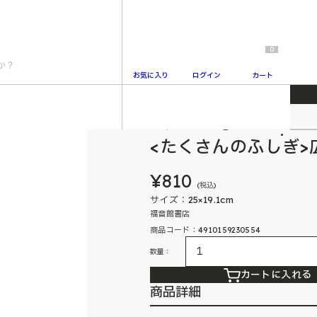
0
お気に入り
ログイン
カート
5月号
たくさんのふしぎ
2
<たくさんのふしぎ>広
¥810
(税込)
サイズ：25×19.1cm
福音館書店
商品コード：4910159230554
数量：
カートに入れる
商品詳細