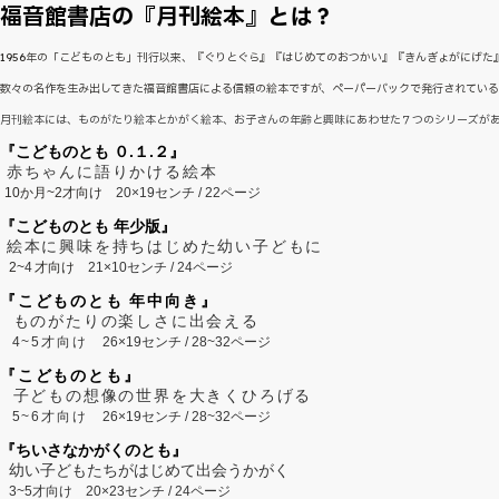
福音館書店の『月刊絵本』とは？
1956年の「こどものとも」刊行以来、『ぐりとぐら』『はじめてのおつかい』『きんぎょがにげ
数々の名作を生み出してきた福音館書店による信頼の絵本ですが、ペーパーバックで発行されてい
月刊絵本には、ものがたり絵本とかがく絵本、お子さんの年齢と興味にあわせた７つのシリーズが
『こどものとも ０.１.２』
赤ちゃんに語りかける絵本
10か月~2才向け
20×19センチ / 22ページ
『こどものとも 年少版』
絵本に興味を持ちはじめた幼い子どもに
2~
4
才向け
21×10センチ / 24ページ
『こどものとも 年中向き』
ものがたりの楽しさに出会える
4~5才向け
26×19センチ / 28~32ページ
『こどものとも』
子どもの想像の世界を大きくひろげる
5~6才向け
26×19センチ / 28~32ページ
『ちいさなかがくのとも』
幼い子どもたちがはじめて出会うかがく
3~5才向け
20×23センチ / 24ページ