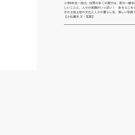
小学3年生〜向け。世界の多くの国では、町の一番
しいことと、人々の笑顔がいっぱい！ あちらこち
その土地土地の文化と人々の暮らしを、美しい写真
【小松義夫 文・写真】