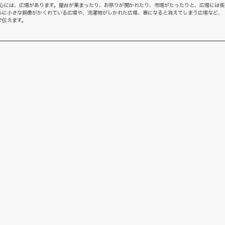
中心には、広場があります。屋台が集まったり、お祭りが開かれたり、市場がたったりと、広場には楽
らに小さな銅像がかくれている広場や、洗濯物がしかれた広場、春になると消えてしまう広場など、
で伝えます。