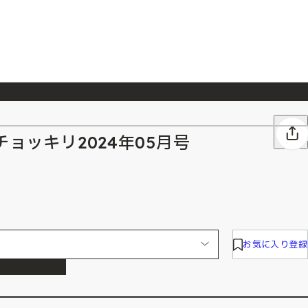
026/7/23
『ONE PIECE magazine 021 ONE PIECEカード付き同梱版』発売延期のご案内
ョッキリ2024年05月号
お気に入り登録