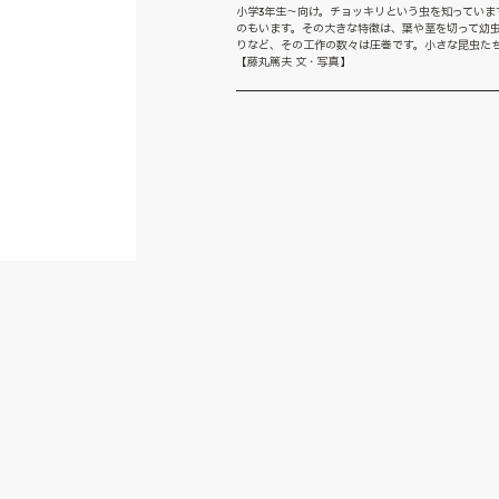
小学3年生〜向け。チョッキリという虫を知ってい
のもいます。その大きな特徴は、葉や茎を切って幼
りなど、その工作の数々は圧巻です。小さな昆虫た
【藤丸篤夫 文・写真】