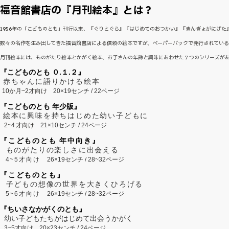
福音館書店の『月刊絵本』とは？
1956年の「こどものとも」刊行以来、『ぐりとぐら』『はじめてのおつかい』『きんぎょがにげ
数々の名作を生み出してきた福音館書店による信頼の絵本ですが、ペーパーバックで発行されてい
月刊絵本には、ものがたり絵本とかがく絵本、お子さんの年齢と興味にあわせた７つのシリーズが
『こどものとも ０.１.２』
赤ちゃんに語りかける絵本
10か月~2才向け
20×19センチ / 22ページ
『こどものとも 年少版』
絵本に興味を持ちはじめた幼い子どもに
2~
4
才向け
21×10センチ / 24ページ
『こどものとも 年中向き』
ものがたりの楽しさに出会える
4~5才向け
26×19センチ / 28~32ページ
『こどものとも』
子どもの想像の世界を大きくひろげる
5~6才向け
26×19センチ / 28~32ページ
『ちいさなかがくのとも』
幼い子どもたちがはじめて出会うかがく
3~5才向け
20×23センチ / 24ページ