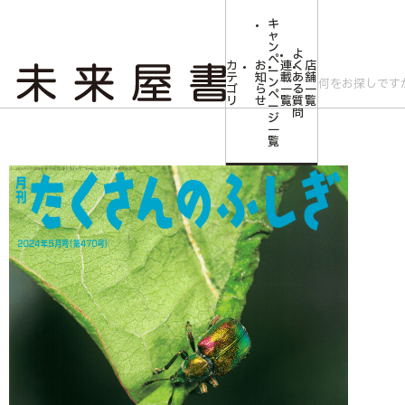
キ
ャ
ン
よ
ペ
カ
お
連
く
店
ー
テ
知
載
あ
舗
ン
ゴ
ら
一
る
一
ペ
リ
せ
覧
質
覧
ー
問
ジ
トップ
みらいやの森【児童書】
<たくさんのふしぎ>チョッキリ2024年05
一
覧