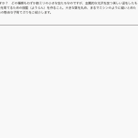
ますか？ どの種類もわずか数ミリの小さな虫たちなのですが、金属的な光沢を放つ美しい姿をしたも
虫を育てるための揺籃（ようらん）を作ること。大きな葉を丸め、まるでミシンのように縫いとめた
ちの懸命な子育てぶりをご紹介します。