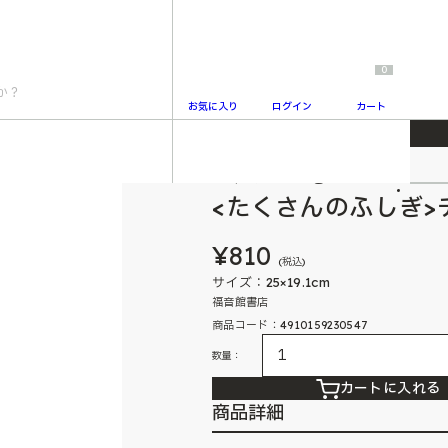
0
お気に入り
ログイン
カート
月号
たくさんのふしぎ
2
<たくさんのふしぎ>チ
¥810
(税込)
サイズ：25×19.1cm
福音館書店
商品コード：4910159230547
数量：
カートに入れる
商品詳細