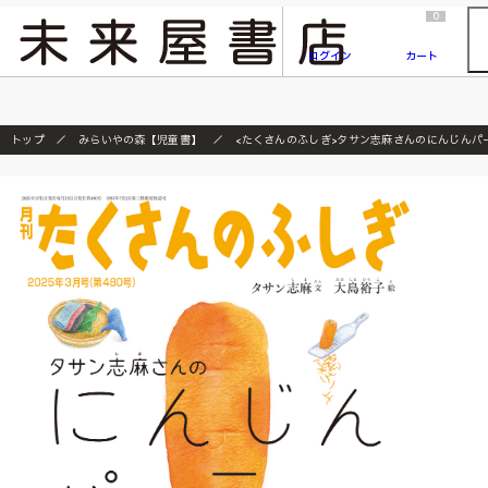
2026/7/23
『ONE PIECE magazine 021 ONE PIECEカード付き同梱版』発売延期のご案内
0
ログイン
カート
トップ
みらいやの森【児童書】
<たくさんのふしぎ>タサン志麻さんのにんじんパー