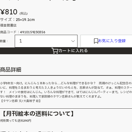
¥810
(税込)
サイズ：25×19.1cm
福音館書店
商品コード：4910159230356
お気に入り登録
数量：
カートに入れる
商品詳細
小学3年生〜向け。にんじん１本あったなら……どんな料理ができるかな？ 両親のけっこん記念日の
いに、料理をふるまおうと考えた３人きょうだいのもとを、志麻さんが訪ねて、さぁ、料理のスタ
す！ メインの食材はにんじん。いろんな料理ができて、はてはにんじんパーティーまで。レシピ
ない料理のまほうを、料理人で家政婦のタサン志麻さんが教えてくれますよ。
【タサン志麻 文/大島裕子 絵】
【月刊絵本の送料について】
何冊買っても送料290円