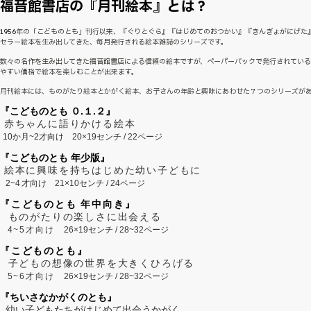
福音館書店の『月刊絵本』とは？
1956年の「こどものとも」刊行以来、『ぐりとぐら』『はじめてのおつかい』『きんぎょがにげた
セラー絵本を生み出してきた、毎月発行される絵本雑誌のシリーズです。
数々の名作を生み出してきた福音館書店による信頼の絵本ですが、ペーパーバックで発行されてい
やすい価格で絵本を楽しむことが出来ます。
月刊絵本には、ものがたり絵本とかがく絵本、お子さんの年齢と興味にあわせた７つのシリーズが
『こどものとも ０.１.２』
赤ちゃんに語りかける絵本
10か月~2才向け
20×19センチ / 22ページ
『こどものとも 年少版』
絵本に興味を持ちはじめた幼い子どもに
2~
4
才向け
21×10センチ / 24ページ
『こどものとも 年中向き』
ものがたりの楽しさに出会える
4~5才向け
26×19センチ / 28~32ページ
『こどものとも』
子どもの想像の世界を大きくひろげる
5~6才向け
26×19センチ / 28~32ページ
『ちいさなかがくのとも』
幼い子どもたちがはじめて出会うかがく