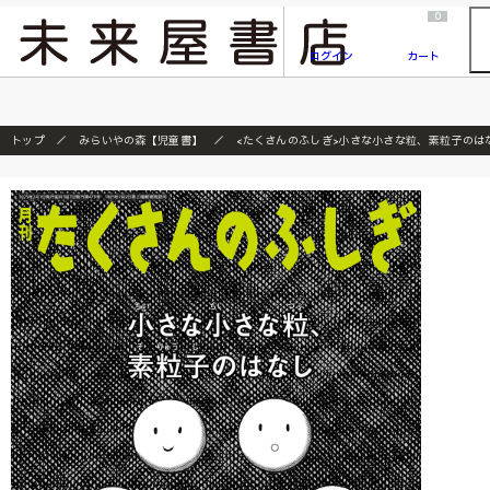
2026/7/23
『ONE PIECE magazine 021 ONE PIECEカード付き同梱版』発売延期のご案内
0
ログイン
カート
トップ
みらいやの森【児童書】
<たくさんのふしぎ>小さな小さな粒、素粒子のはなし