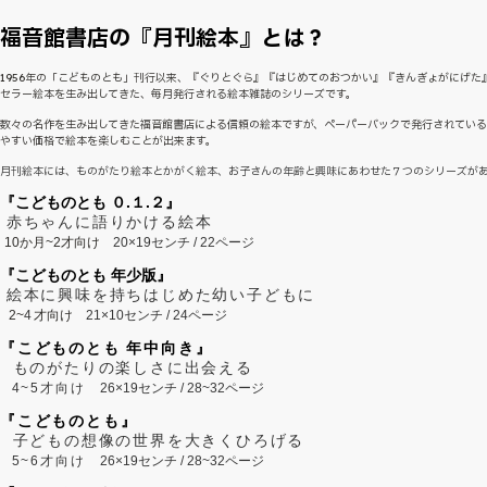
福音館書店の『月刊絵本』とは？
1956年の「こどものとも」刊行以来、『ぐりとぐら』『はじめてのおつかい』『きんぎょがにげた
セラー絵本を生み出してきた、毎月発行される絵本雑誌のシリーズです。
数々の名作を生み出してきた福音館書店による信頼の絵本ですが、ペーパーバックで発行されてい
やすい価格で絵本を楽しむことが出来ます。
月刊絵本には、ものがたり絵本とかがく絵本、お子さんの年齢と興味にあわせた７つのシリーズが
『こどものとも ０.１.２』
赤ちゃんに語りかける絵本
10か月~2才向け
20×19センチ / 22ページ
『こどものとも 年少版』
絵本に興味を持ちはじめた幼い子どもに
2~
4
才向け
21×10センチ / 24ページ
『こどものとも 年中向き』
ものがたりの楽しさに出会える
4~5才向け
26×19センチ / 28~32ページ
『こどものとも』
子どもの想像の世界を大きくひろげる
5~6才向け
26×19センチ / 28~32ページ