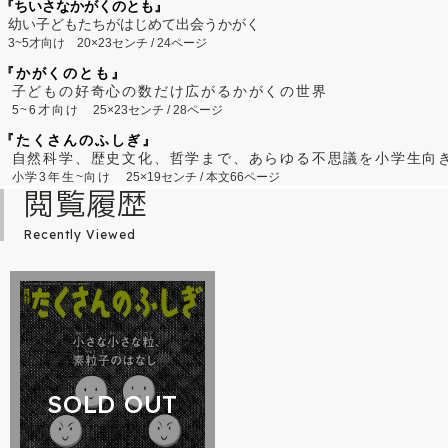
『ちいさなかがくのとも』
幼い子どもたちがはじめて出会うかがく
3~5才向け
20×23センチ / 24ページ
『かがくのとも』
子どもの好奇心の数だけ広がるかがくの世界
5~6才向け
25×23センチ / 28ページ
『たくさんのふしぎ』
自然科学、歴史文化、哲学まで、あらゆる不思議を小学生向
小学3年生~向け
25×19センチ / 本文66ページ
閲覧履歴
Recently Viewed
SOLD OUT