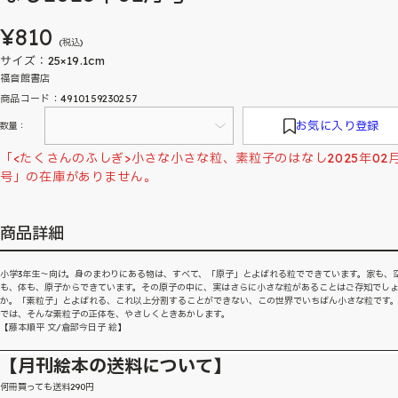
¥810
(税込)
サイズ：25×19.1cm
福音館書店
商品コード：4910159230257
お気に入り登録
数量：
「<たくさんのふしぎ>小さな小さな粒、素粒子のはなし2025年02
号」の在庫がありません。
商品詳細
小学3年生〜向け。身のまわりにある物は、すべて、「原子」とよばれる粒でできています。家も、
も、体も、原子からできています。その原子の中に、実はさらに小さな粒があることはご存知でし
か。「素粒子」とよばれる、これ以上分割することができない、この世界でいちばん小さな粒です
では、そんな素粒子の正体を、やさしくときあかします。
【藤本順平 文/倉部今日子 絵】
【月刊絵本の送料について】
何冊買っても送料290円