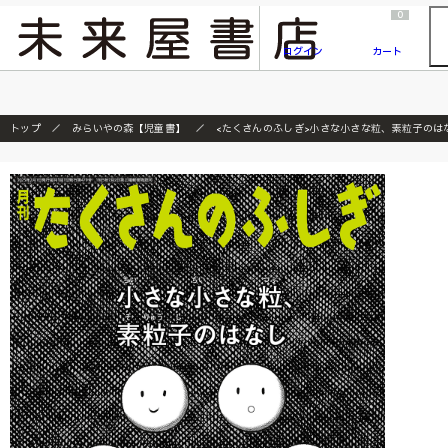
2026/7/23
『ONE PIECE magazine 021 ONE PIECEカード付き同梱版』発売延期のご案内
0
ログイン
カート
トップ
みらいやの森【児童書】
<たくさんのふしぎ>小さな小さな粒、素粒子のはなし