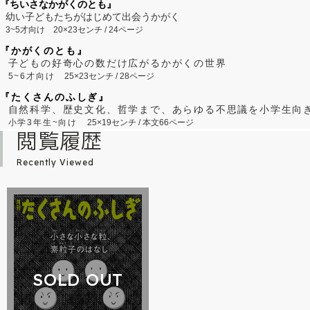
『ちいさなかがくのとも』
幼い子どもたちがはじめて出会うかがく
3~5才向け
20×23センチ / 24ページ
『かがくのとも』
子どもの好奇心の数だけ広がるかがくの世界
5~6才向け
25×23センチ / 28ページ
『たくさんのふしぎ』
自然科学、歴史文化、哲学まで、あらゆる不思議を小学生向
小学3年生~向け
25×19センチ / 本文66ページ
閲覧履歴
Recently Viewed
SOLD OUT