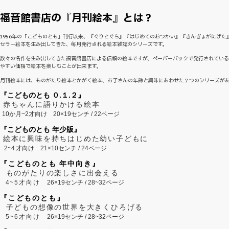
福音館書店の『月刊絵本』とは？
1956年の「こどものとも」刊行以来、『ぐりとぐら』『はじめてのおつかい』『きんぎょがにげた
セラー絵本を生み出してきた、毎月発行される絵本雑誌のシリーズです。
数々の名作を生み出してきた福音館書店による信頼の絵本ですが、ペーパーバックで発行されてい
やすい価格で絵本を楽しむことが出来ます。
月刊絵本には、ものがたり絵本とかがく絵本、お子さんの年齢と興味にあわせた７つのシリーズが
『こどものとも ０.１.２』
赤ちゃんに語りかける絵本
10か月~2才向け
20×19センチ / 22ページ
『こどものとも 年少版』
絵本に興味を持ちはじめた幼い子どもに
2~
4
才向け
21×10センチ / 24ページ
『こどものとも 年中向き』
ものがたりの楽しさに出会える
4~5才向け
26×19センチ / 28~32ページ
『こどものとも』
子どもの想像の世界を大きくひろげる
5~6才向け
26×19センチ / 28~32ページ