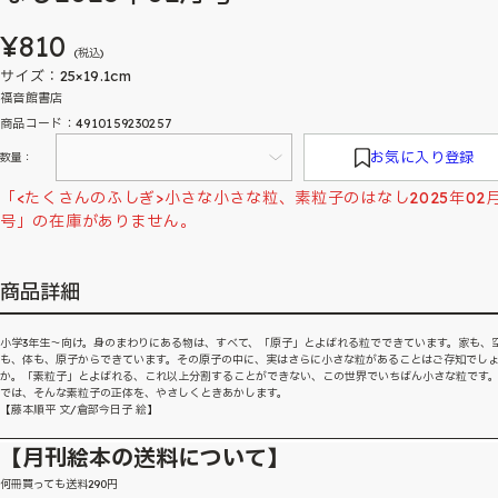
¥810
(税込)
サイズ：25×19.1cm
福音館書店
商品コード：4910159230257
お気に入り登録
数量：
「<たくさんのふしぎ>小さな小さな粒、素粒子のはなし2025年02
号」の在庫がありません。
商品詳細
小学3年生〜向け。身のまわりにある物は、すべて、「原子」とよばれる粒でできています。家も、
も、体も、原子からできています。その原子の中に、実はさらに小さな粒があることはご存知でし
か。「素粒子」とよばれる、これ以上分割することができない、この世界でいちばん小さな粒です
では、そんな素粒子の正体を、やさしくときあかします。
【藤本順平 文/倉部今日子 絵】
【月刊絵本の送料について】
何冊買っても送料290円