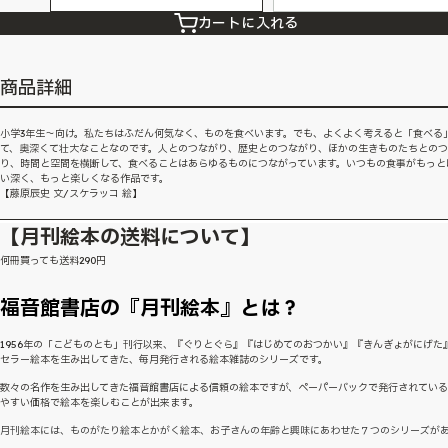
カートに入れる
商品詳細
小学3年生〜向け。私たちはふだん何気なく、ものを食べいます。でも、よくよく考えると「食べる
て、奥深くて壮大なことなのです。人とのつながり、歴史とのつながり、ほかの生きものたちとの
り、時間と空間を横断して、食べることはあらゆるものにつながっています。いつもの食事がもっと
い深く、もっと楽しくなる作品です。
【藤原辰史 文/スケラッコ 絵】
【月刊絵本の送料について】
何冊買っても送料290円
福音館書店の『月刊絵本』とは？
1956年の「こどものとも」刊行以来、『ぐりとぐら』『はじめてのおつかい』『きんぎょがにげた
セラー絵本を生み出してきた、毎月発行される絵本雑誌のシリーズです。
数々の名作を生み出してきた福音館書店による信頼の絵本ですが、ペーパーバックで発行されてい
やすい価格で絵本を楽しむことが出来ます。
月刊絵本には、ものがたり絵本とかがく絵本、お子さんの年齢と興味にあわせた７つのシリーズが