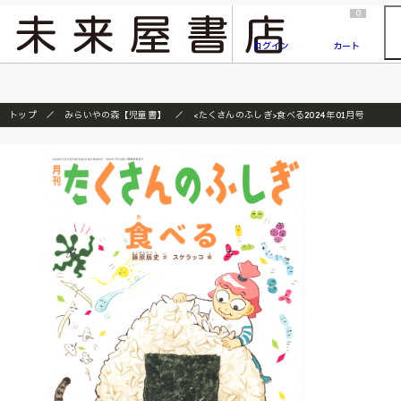
2026/7/23
『ONE PIECE magazine 021 ONE PIECEカード付き同梱版』発売延期のご案内
0
ログイン
カート
トップ
みらいやの森【児童書】
<たくさんのふしぎ>食べる2024年01月号