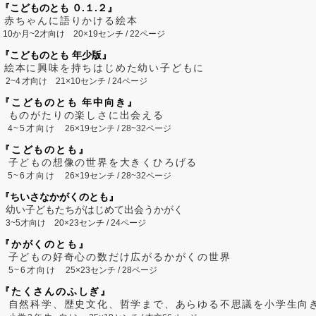
『こどものとも ０.１.２』
赤ちゃんに語りかける絵本
10か月~2才向け
20×19センチ / 22ページ
『こどものとも 年少版』
絵本に興味を持ちはじめた幼い子どもに
2~
4
才向け
21×10センチ / 24ページ
『こどものとも 年中向き』
ものがたりの楽しさに出会える
4~5才向け
26×19センチ / 28~32ページ
『こどものとも』
子どもの想像の世界を大きくひろげる
5~6才向け
26×19センチ / 28~32ページ
『ちいさなかがくのとも』
幼い子どもたちがはじめて出会うかがく
3~5才向け
20×23センチ / 24ページ
『かがくのとも』
子どもの好奇心の数だけ広がるかがくの世界
5~6才向け
25×23センチ / 28ページ
『たくさんのふしぎ』
自然科学、歴史文化、哲学まで、あらゆる不思議を小学生向