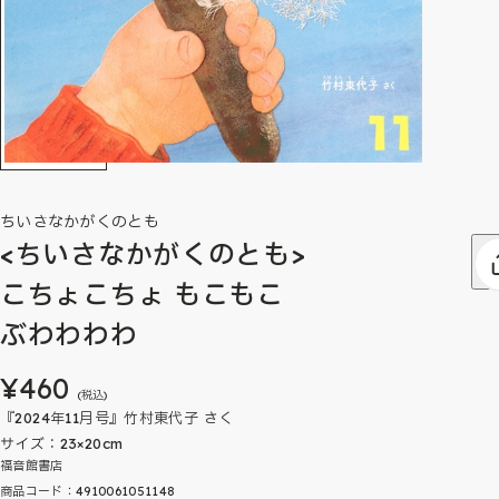
ちいさなかがくのとも
<ちいさなかがくのとも>
こちょこちょ もこもこ
ぶわわわわ
¥460
(税込)
『2024年11月号』竹村東代子 さく
サイズ：23×20cm
福音館書店
商品コード：4910061051148