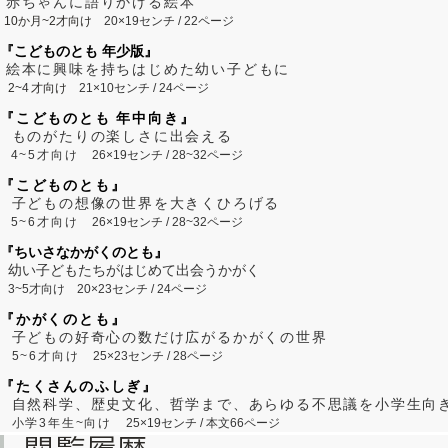
赤ちゃんに語りかける絵本
10か月~2才向け
20×19センチ / 22ページ
『こどものとも 年少版』
絵本に興味を持ちはじめた幼い子どもに
2~
4
才向け
21×10センチ / 24ページ
『こどものとも 年中向き』
ものがたりの楽しさに出会える
4~5才向け
26×19センチ / 28~32ページ
『こどものとも』
子どもの想像の世界を大きくひろげる
5~6才向け
26×19センチ / 28~32ページ
『ちいさなかがくのとも』
幼い子どもたちがはじめて出会うかがく
3~5才向け
20×23センチ / 24ページ
『かがくのとも』
子どもの好奇心の数だけ広がるかがくの世界
5~6才向け
25×23センチ / 28ページ
『たくさんのふしぎ』
自然科学、歴史文化、哲学まで、あらゆる不思議を小学生向
小学3年生~向け
25×19センチ / 本文66ページ