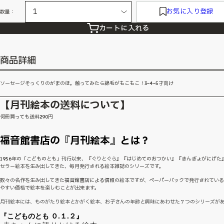
お気に入り登録
数量：
カートに入れる
商品詳細
ソーセージそっくりのがまのほ。触ってみたら綿毛がもこもこ！3~4~5才向け
【月刊絵本の送料について】
何冊買っても送料290円
福音館書店の『月刊絵本』とは？
1956年の「こどものとも」刊行以来、『ぐりとぐら』『はじめてのおつかい』『きんぎょがにげた
セラー絵本を生み出してきた、毎月発行される絵本雑誌のシリーズです。
数々の名作を生み出してきた福音館書店による信頼の絵本ですが、ペーパーバックで発行されてい
やすい価格で絵本を楽しむことが出来ます。
月刊絵本には、ものがたり絵本とかがく絵本、お子さんの年齢と興味にあわせた７つのシリーズが
『こどものとも ０.１.２』