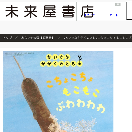
2026/7/23
『ONE PIECE magazine 021 ONE PIECEカード付き同梱版』発売延期のご案内
0
ログイン
カート
トップ
みらいやの森【児童書】
<ちいさなかがくのとも>こちょこちょ もこもこ 