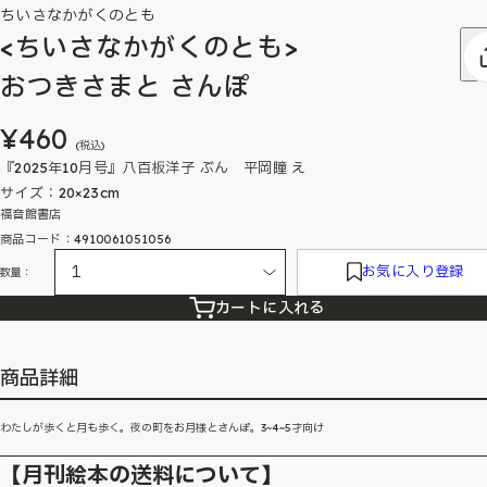
ちいさなかがくのとも
<ちいさなかがくのとも>
おつきさまと さんぽ
¥460
(税込)
『2025年10月号』八百板洋子 ぶん 平岡瞳 え
サイズ：20×23cm
福音館書店
商品コード：4910061051056
お気に入り登録
数量：
カートに入れる
商品詳細
わたしが歩くと月も歩く。夜の町をお月様とさんぽ。3~4~5才向け
【月刊絵本の送料について】