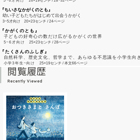
5~6才向け
26×19センチ / 28~32ページ
『ちいさなかがくのとも』
幼い子どもたちがはじめて出会うかがく
3~5才向け
20×23センチ / 24ページ
『かがくのとも』
子どもの好奇心の数だけ広がるかがくの世界
5~6才向け
25×23センチ / 28ページ
『たくさんのふしぎ』
自然科学、歴史文化、哲学まで、あらゆる不思議を小学生向
小学3年生~向け
25×19センチ / 本文66ページ
閲覧履歴
Recently Viewed