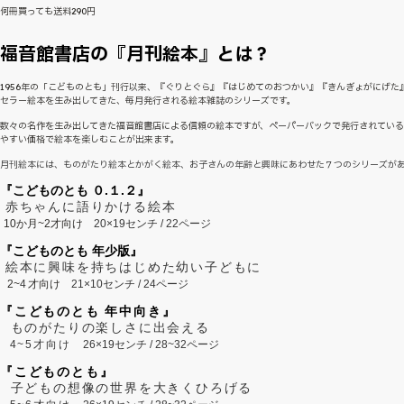
何冊買っても送料290円
福音館書店の『月刊絵本』とは？
1956年の「こどものとも」刊行以来、『ぐりとぐら』『はじめてのおつかい』『きんぎょがにげた
セラー絵本を生み出してきた、毎月発行される絵本雑誌のシリーズです。
数々の名作を生み出してきた福音館書店による信頼の絵本ですが、ペーパーバックで発行されてい
やすい価格で絵本を楽しむことが出来ます。
月刊絵本には、ものがたり絵本とかがく絵本、お子さんの年齢と興味にあわせた７つのシリーズが
『こどものとも ０.１.２』
赤ちゃんに語りかける絵本
10か月~2才向け
20×19センチ / 22ページ
『こどものとも 年少版』
絵本に興味を持ちはじめた幼い子どもに
2~
4
才向け
21×10センチ / 24ページ
『こどものとも 年中向き』
ものがたりの楽しさに出会える
4~5才向け
26×19センチ / 28~32ページ
『こどものとも』
子どもの想像の世界を大きくひろげる