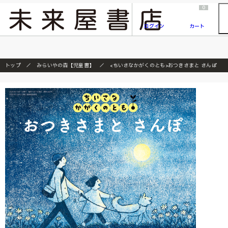
2026/7/23
『ONE PIECE magazine 021 ONE PIECEカード付き同梱版』発売延期のご案内
0
ログイン
カート
トップ
みらいやの森【児童書】
<ちいさなかがくのとも>おつきさまと さんぽ