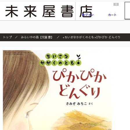
2026/7/23
『ONE PIECE magazine 021 ONE PIECEカード付き同梱版』発売延期のご案内
0
ログイン
カート
トップ
みらいやの森【児童書】
<ちいさなかがくのとも>ぴかぴか どんぐり