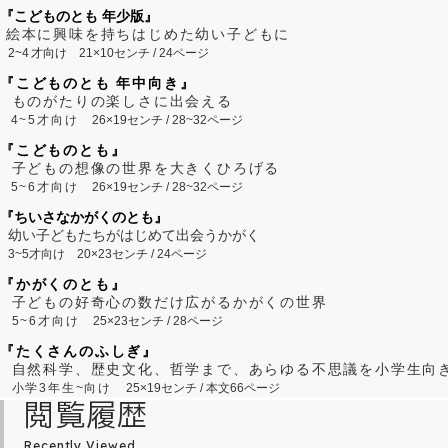
『こどものとも 年少版』
絵本に興味を持ちはじめた幼い子どもに
2~
4
才向け
21×10センチ / 24ページ
『こどものとも 年中向き』
ものがたりの楽しさに出会える
4~5才向け
26×19センチ / 28~32ページ
『こどものとも』
子どもの想像の世界を大きくひろげる
5~6才向け
26×19センチ / 28~32ページ
『ちいさなかがくのとも』
幼い子どもたちがはじめて出会うかがく
3~5才向け
20×23センチ / 24ページ
『かがくのとも』
子どもの好奇心の数だけ広がるかがくの世界
5~6才向け
25×23センチ / 28ページ
『たくさんのふしぎ』
自然科学、歴史文化、哲学まで、あらゆる不思議を小学生向
小学3年生~向け
25×19センチ / 本文66ページ
閲覧履歴
Recently Viewed