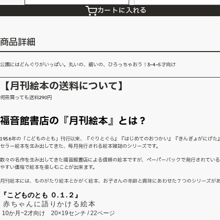
カートに入れる
商品詳細
公園にはどんぐりがいっぱい。丸いの、細いの、ひろっちゃおう！3~4~5才向け
【月刊絵本の送料について】
何冊買っても送料290円
福音館書店の『月刊絵本』とは？
1956年の「こどものとも」刊行以来、『ぐりとぐら』『はじめてのおつかい』『きんぎょがにげた
セラー絵本を生み出してきた、毎月発行される絵本雑誌のシリーズです。
数々の名作を生み出してきた福音館書店による信頼の絵本ですが、ペーパーバックで発行されてい
やすい価格で絵本を楽しむことが出来ます。
月刊絵本には、ものがたり絵本とかがく絵本、お子さんの年齢と興味にあわせた７つのシリーズが
『こどものとも ０.１.２』
赤ちゃんに語りかける絵本
10か月~2才向け
20×19センチ / 22ページ