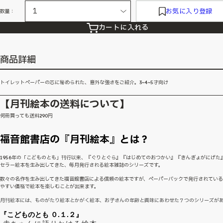
お気に入り登録
数量：
カートに入れる
商品詳細
トイレットペーパーの芯に秘められた、意外な強さをご紹介。3~4~5才向け
【月刊絵本の送料について】
何冊買っても送料290円
福音館書店の『月刊絵本』とは？
1956年の「こどものとも」刊行以来、『ぐりとぐら』『はじめてのおつかい』『きんぎょがにげた
セラー絵本を生み出してきた、毎月発行される絵本雑誌のシリーズです。
数々の名作を生み出してきた福音館書店による信頼の絵本ですが、ペーパーバックで発行されてい
やすい価格で絵本を楽しむことが出来ます。
月刊絵本には、ものがたり絵本とかがく絵本、お子さんの年齢と興味にあわせた７つのシリーズが
『こどものとも ０.１.２』