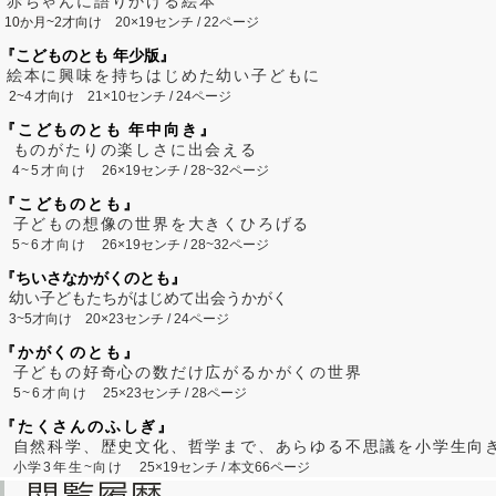
赤ちゃんに語りかける絵本
10か月~2才向け
20×19センチ / 22ページ
『こどものとも 年少版』
絵本に興味を持ちはじめた幼い子どもに
2~
4
才向け
21×10センチ / 24ページ
『こどものとも 年中向き』
ものがたりの楽しさに出会える
4~5才向け
26×19センチ / 28~32ページ
『こどものとも』
子どもの想像の世界を大きくひろげる
5~6才向け
26×19センチ / 28~32ページ
『ちいさなかがくのとも』
幼い子どもたちがはじめて出会うかがく
3~5才向け
20×23センチ / 24ページ
『かがくのとも』
子どもの好奇心の数だけ広がるかがくの世界
5~6才向け
25×23センチ / 28ページ
『たくさんのふしぎ』
自然科学、歴史文化、哲学まで、あらゆる不思議を小学生向
小学3年生~向け
25×19センチ / 本文66ページ