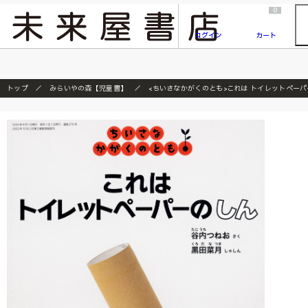
2026/7/23
『ONE PIECE magazine 021 ONE PIECEカード付き同梱版』発売延期のご案内
0
ログイン
カート
トップ
みらいやの森【児童書】
<ちいさなかがくのとも>これは トイレットペーパ