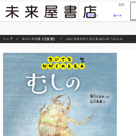
2026/7/23
『ONE PIECE magazine 021 ONE PIECEカード付き同梱版』発売延期のご案内
0
ログイン
カート
トップ
みらいやの森【児童書】
<ちいさなかがくのとも>むしの へんしん