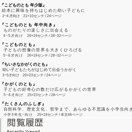
『こどものとも 年少版』
絵本に興味を持ちはじめた幼い子どもに
2~
4
才向け
21×10センチ / 24ページ
『こどものとも 年中向き』
ものがたりの楽しさに出会える
4~5才向け
26×19センチ / 28~32ページ
『こどものとも』
子どもの想像の世界を大きくひろげる
5~6才向け
26×19センチ / 28~32ページ
『ちいさなかがくのとも』
幼い子どもたちがはじめて出会うかがく
3~5才向け
20×23センチ / 24ページ
『かがくのとも』
子どもの好奇心の数だけ広がるかがくの世界
5~6才向け
25×23センチ / 28ページ
『たくさんのふしぎ』
自然科学、歴史文化、哲学まで、あらゆる不思議を小学生向
小学3年生~向け
25×19センチ / 本文66ページ
閲覧履歴
Recently Viewed