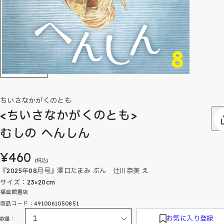
ちいさなかがくのとも
<ちいさなかがくのとも>
むしの へんしん
¥460
(税込)
『2025年08月号』澤口たまみ ぶん 辻川奈美 え
サイズ：23×20cm
福音館書店
商品コード：4910061050851
お気に入り登録
数量：