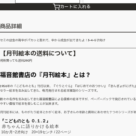
カートに入れる
商品詳細
セミの幼虫の背中がパカッと割れて、中から成虫が出てきたよ！3~4~5才向け
【月刊絵本の送料について】
何冊買っても送料290円
福音館書店の『月刊絵本』とは？
1956年の「こどものとも」刊行以来、『ぐりとぐら』『はじめてのおつかい』『きんぎょがにげた
セラー絵本を生み出してきた、毎月発行される絵本雑誌のシリーズです。
数々の名作を生み出してきた福音館書店による信頼の絵本ですが、ペーパーバックで発行されてい
やすい価格で絵本を楽しむことが出来ます。
月刊絵本には、ものがたり絵本とかがく絵本、お子さんの年齢と興味にあわせた７つのシリーズが
『こどものとも ０.１.２』
赤ちゃんに語りかける絵本
10か月~2才向け
20×19センチ / 22ページ