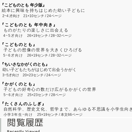
『こどものとも 年少版』
絵本に興味を持ちはじめた幼い子どもに
2~
4
才向け
21×10センチ / 24ページ
『こどものとも 年中向き』
ものがたりの楽しさに出会える
4~5才向け
26×19センチ / 28~32ページ
『こどものとも』
子どもの想像の世界を大きくひろげる
5~6才向け
26×19センチ / 28~32ページ
『ちいさなかがくのとも』
幼い子どもたちがはじめて出会うかがく
3~5才向け
20×23センチ / 24ページ
『かがくのとも』
子どもの好奇心の数だけ広がるかがくの世界
5~6才向け
25×23センチ / 28ページ
『たくさんのふしぎ』
自然科学、歴史文化、哲学まで、あらゆる不思議を小学生向
小学3年生~向け
25×19センチ / 本文66ページ
閲覧履歴
Recently Viewed