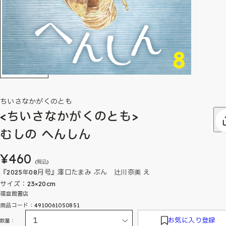
ちいさなかがくのとも
<ちいさなかがくのとも>
むしの へんしん
¥460
(税込)
『2025年08月号』澤口たまみ ぶん 辻川奈美 え
サイズ：23×20cm
福音館書店
商品コード：4910061050851
お気に入り登録
数量：