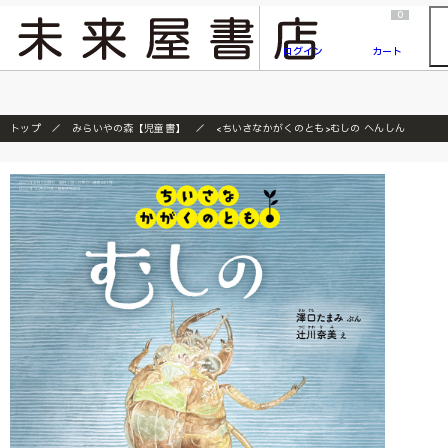
2026/7/23
『ONE PIECE magazine 021 ONE PIECEカード付き同梱版』発売延期のご案内
0
ログイン
カート
トップ
みらいやの森【児童書】
<ちいさなかがくのとも>むしの へんしん