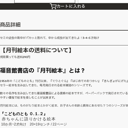
カートに入れる
商品詳細
セミの幼虫の背中がパカッと割れて、中から成虫が出てきたよ！3~4~5才向け
【月刊絵本の送料について】
何冊買っても送料290円
福音館書店の『月刊絵本』とは？
1956年の「こどものとも」刊行以来、『ぐりとぐら』『はじめてのおつかい』『きんぎょがにげた
セラー絵本を生み出してきた、毎月発行される絵本雑誌のシリーズです。
数々の名作を生み出してきた福音館書店による信頼の絵本ですが、ペーパーバックで発行されてい
やすい価格で絵本を楽しむことが出来ます。
月刊絵本には、ものがたり絵本とかがく絵本、お子さんの年齢と興味にあわせた７つのシリーズが
『こどものとも ０.１.２』
赤ちゃんに語りかける絵本
10か月~2才向け
20×19センチ / 22ページ