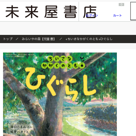
2026/7/23
『ONE PIECE magazine 021 ONE PIECEカード付き同梱版』発売延期のご案内
0
ログイン
カート
トップ
みらいやの森【児童書】
<ちいさなかがくのとも>ひぐらし