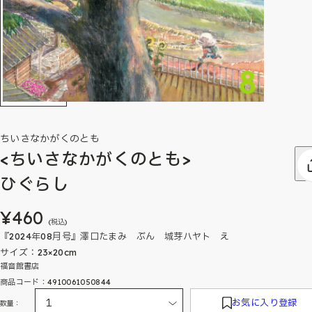
ちいさなかがくのとも
<ちいさなかがくのとも>
ひぐらし
¥460
(税込)
『2024年08月号』澤口たまみ ぶん 城芽ハヤト え
サイズ：23×20cm
福音館書店
商品コード：4910061050844
お気に入り登録
数量：