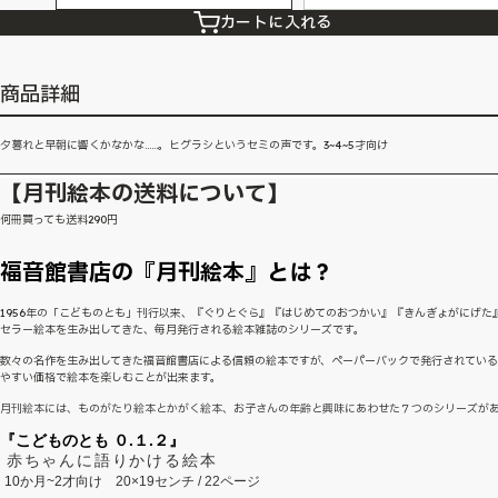
カートに入れる
商品詳細
夕暮れと早朝に響くかなかな……。ヒグラシというセミの声です。3~4~5才向け
【月刊絵本の送料について】
何冊買っても送料290円
福音館書店の『月刊絵本』とは？
1956年の「こどものとも」刊行以来、『ぐりとぐら』『はじめてのおつかい』『きんぎょがにげた
セラー絵本を生み出してきた、毎月発行される絵本雑誌のシリーズです。
数々の名作を生み出してきた福音館書店による信頼の絵本ですが、ペーパーバックで発行されてい
やすい価格で絵本を楽しむことが出来ます。
月刊絵本には、ものがたり絵本とかがく絵本、お子さんの年齢と興味にあわせた７つのシリーズが
『こどものとも ０.１.２』
赤ちゃんに語りかける絵本
10か月~2才向け
20×19センチ / 22ページ