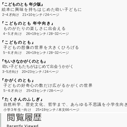
『こどものとも 年少版』
絵本に興味を持ちはじめた幼い子どもに
2~
4
才向け
21×10センチ / 24ページ
『こどものとも 年中向き』
ものがたりの楽しさに出会える
4~5才向け
26×19センチ / 28~32ページ
『こどものとも』
子どもの想像の世界を大きくひろげる
5~6才向け
26×19センチ / 28~32ページ
『ちいさなかがくのとも』
幼い子どもたちがはじめて出会うかがく
3~5才向け
20×23センチ / 24ページ
『かがくのとも』
子どもの好奇心の数だけ広がるかがくの世界
5~6才向け
25×23センチ / 28ページ
『たくさんのふしぎ』
自然科学、歴史文化、哲学まで、あらゆる不思議を小学生向
小学3年生~向け
25×19センチ / 本文66ページ
閲覧履歴
Recently Viewed