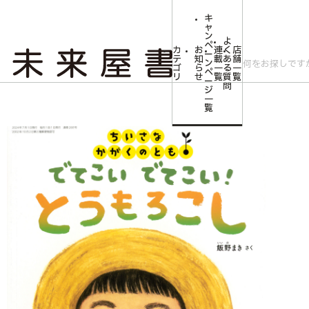
キ
ャ
ン
よ
ペ
カ
お
連
く
店
ー
テ
知
載
あ
舗
ン
ゴ
ら
一
る
一
ペ
リ
せ
覧
質
覧
ー
問
ジ
トップ
みらいやの森【児童書】
<ちいさなかがくのとも>でてこい でてこい
一
覧