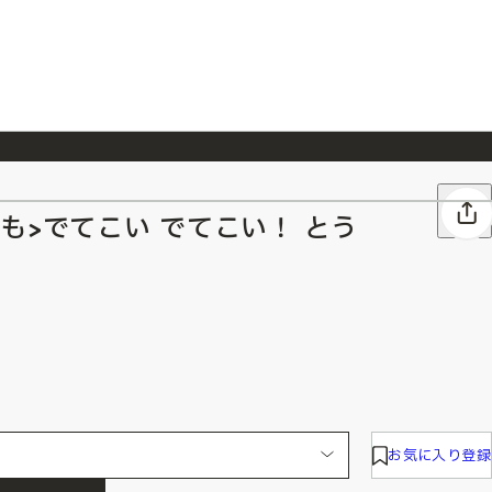
026/7/23
『ONE PIECE magazine 021 ONE PIECEカード付き同梱版』発売延期のご案内
も>でてこい でてこい！ とう
お気に入り登録