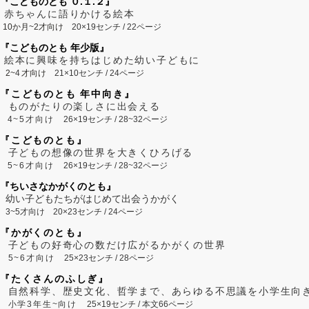
『こどものとも ０.１.２』
赤ちゃんに語りかける絵本
10か月~2才向け
20×19センチ / 22ページ
『こどものとも 年少版』
絵本に興味を持ちはじめた幼い子どもに
2~
4
才向け
21×10センチ / 24ページ
『こどものとも 年中向き』
ものがたりの楽しさに出会える
4~5才向け
26×19センチ / 28~32ページ
『こどものとも』
子どもの想像の世界を大きくひろげる
5~6才向け
26×19センチ / 28~32ページ
『ちいさなかがくのとも』
幼い子どもたちがはじめて出会うかがく
3~5才向け
20×23センチ / 24ページ
『かがくのとも』
子どもの好奇心の数だけ広がるかがくの世界
5~6才向け
25×23センチ / 28ページ
『たくさんのふしぎ』
自然科学、歴史文化、哲学まで、あらゆる不思議を小学生向
小学3年生~向け
25×19センチ / 本文66ページ