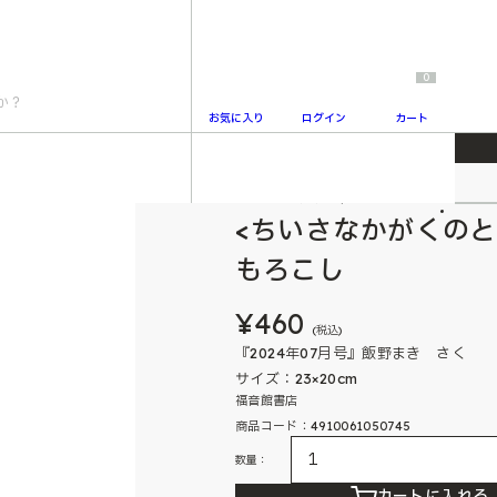
0
お気に入り
ログイン
カート
！ とうもろこし
ちいさなかがくのとも
2
<ちいさなかがくのと
もろこし
¥460
(税込)
『2024年07月号』飯野まき さく
サイズ：23×20cm
福音館書店
商品コード：4910061050745
数量：
カートに入れる