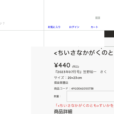
0
お気に入り
ログイン
カート
ちいさなかがくのとも
2
<ちいさなかがくのと
¥440
(税込)
『2023年07月号』笠野裕一 さく
サイズ：20×23cm
福音館書店
商品コード：4910061050738
数量：
「<ちいさなかがくのとも>すいか
商品詳細