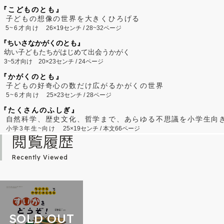
『こどものとも』
子どもの想像の世界を大きくひろげる
5~6才向け
26×19センチ / 28~32ページ
『ちいさなかがくのとも』
幼い子どもたちがはじめて出会うかがく
3~5才向け
20×23センチ / 24ページ
『かがくのとも』
子どもの好奇心の数だけ広がるかがくの世界
5~6才向け
25×23センチ / 28ページ
『たくさんのふしぎ』
自然科学、歴史文化、哲学まで、あらゆる不思議を小学生向
小学3年生~向け
25×19センチ / 本文66ページ
閲覧履歴
Recently Viewed
SOLD OUT