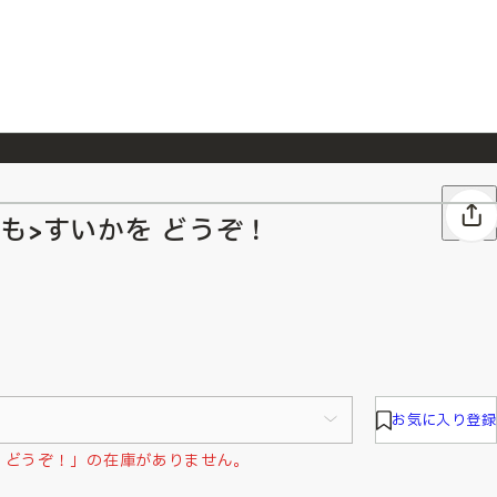
026/7/23
『ONE PIECE magazine 021 ONE PIECEカード付き同梱版』発売延期のご案内
も>すいかを どうぞ！
お気に入り登録
を どうぞ！」の在庫がありません。