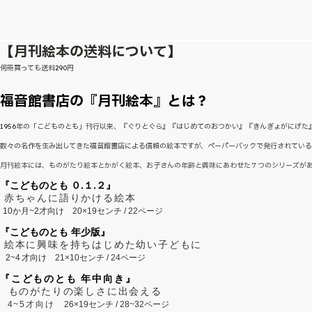
【月刊絵本の送料について】
何冊買っても送料290円
福音館書店の『月刊絵本』とは？
1956年の「こどものとも」刊行以来、『ぐりとぐら』『はじめてのおつかい』『きんぎょがにげ
数々の名作を生み出してきた福音館書店による信頼の絵本ですが、ペーパーバックで発行されてい
月刊絵本には、ものがたり絵本とかがく絵本、お子さんの年齢と興味にあわせた７つのシリーズが
『こどものとも ０.１.２』
赤ちゃんに語りかける絵本
10か月~2才向け
20×19センチ / 22ページ
『こどものとも 年少版』
絵本に興味を持ちはじめた幼い子どもに
2~
4
才向け
21×10センチ / 24ページ
『こどものとも 年中向き』
ものがたりの楽しさに出会える
4~5才向け
26×19センチ / 28~32ページ