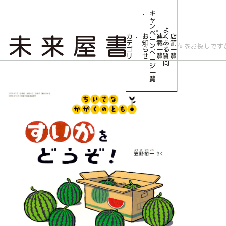
キ
ャ
ン
よ
ペ
カ
お
連
く
店
ー
テ
知
載
あ
舗
ン
ゴ
ら
一
る
一
ペ
リ
せ
覧
質
覧
ー
問
ジ
トップ
みらいやの森【児童書】
<ちいさなかがくのとも>すいかを どうぞ！
一
覧