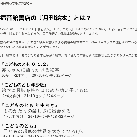
何冊買っても送料290円
福音館書店の『月刊絵本』とは？
1956年の「こどものとも」刊行以来、『ぐりとぐら』『はじめてのおつかい』『きんぎょがにげた
セラー絵本を生み出してきた、毎月発行される絵本雑誌のシリーズです。
数々の名作を生み出してきた福音館書店による信頼の絵本ですが、ペーパーバックで発行されてい
やすい価格で絵本を楽しむことが出来ます。
月刊絵本には、ものがたり絵本とかがく絵本、お子さんの年齢と興味にあわせた７つのシリーズが
『こどものとも ０.１.２』
赤ちゃんに語りかける絵本
10か月~2才向け
20×19センチ / 22ページ
『こどものとも 年少版』
絵本に興味を持ちはじめた幼い子どもに
2~
4
才向け
21×10センチ / 24ページ
『こどものとも 年中向き』
ものがたりの楽しさに出会える
4~5才向け
26×19センチ / 28~32ページ
『こどものとも』
子どもの想像の世界を大きくひろげる