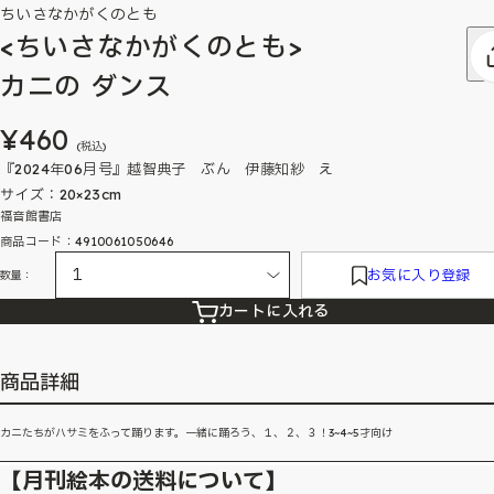
ちいさなかがくのとも
<ちいさなかがくのとも>
カニの ダンス
¥460
(税込)
『2024年06月号』越智典子 ぶん 伊藤知紗 え
サイズ：20×23cm
福音館書店
商品コード：4910061050646
お気に入り登録
数量：
カートに入れる
商品詳細
カニたちがハサミをふって踊ります。一緒に踊ろう、１、２、３！3~4~5才向け
【月刊絵本の送料について】