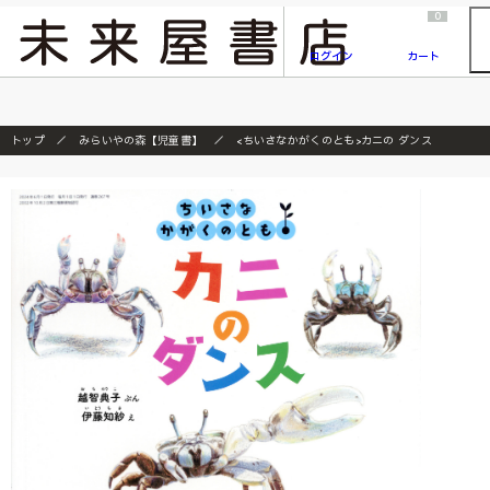
2026/7/23
『ONE PIECE magazine 021 ONE PIECEカード付き同梱版』発売延期のご案内
0
ログイン
カート
トップ
みらいやの森【児童書】
<ちいさなかがくのとも>カニの ダンス