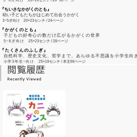
5~6才向け
26×19センチ / 28~32ページ
『ちいさなかがくのとも』
幼い子どもたちがはじめて出会うかがく
3~5才向け
20×23センチ / 24ページ
『かがくのとも』
子どもの好奇心の数だけ広がるかがくの世界
5~6才向け
25×23センチ / 28ページ
『たくさんのふしぎ』
自然科学、歴史文化、哲学まで、あらゆる不思議を小学生向
小学3年生~向け
25×19センチ / 本文66ページ
閲覧履歴
Recently Viewed