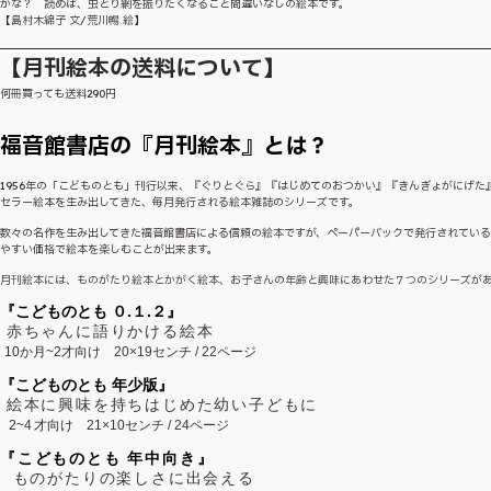
かな？ 読めば、虫とり網を振りたくなること間違いなしの絵本です。
【島村木綿子 文/荒川暢 絵】
【月刊絵本の送料について】
何冊買っても送料290円
福音館書店の『月刊絵本』とは？
1956年の「こどものとも」刊行以来、『ぐりとぐら』『はじめてのおつかい』『きんぎょがにげた
セラー絵本を生み出してきた、毎月発行される絵本雑誌のシリーズです。
数々の名作を生み出してきた福音館書店による信頼の絵本ですが、ペーパーバックで発行されてい
やすい価格で絵本を楽しむことが出来ます。
月刊絵本には、ものがたり絵本とかがく絵本、お子さんの年齢と興味にあわせた７つのシリーズが
『こどものとも ０.１.２』
赤ちゃんに語りかける絵本
10か月~2才向け
20×19センチ / 22ページ
『こどものとも 年少版』
絵本に興味を持ちはじめた幼い子どもに
2~
4
才向け
21×10センチ / 24ページ
『こどものとも 年中向き』
ものがたりの楽しさに出会える