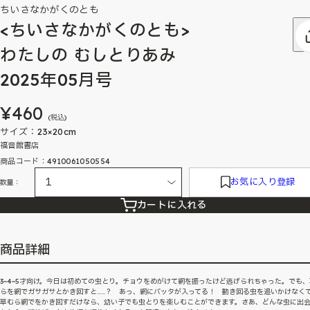
ちいさなかがくのとも
<ちいさなかがくのとも>
わたしの むしとりあみ
2025年05月号
¥460
(税込)
サイズ：23×20cm
福音館書店
商品コード：4910061050554
お気に入り登録
数量：
カートに入れる
商品詳細
3~4~5才向け。今日は初めての虫とり。チョウをめがけて網を振ったけど逃げられちゃった。でも、
らを網でガサガサとかき回すと……？ あっ、網にバッタが入ってる！ 動き回る虫を追いかけなく
草むら網でをかき回すだけなら、幼い子でも虫とりを楽しむことができます。さあ、どんな虫に出