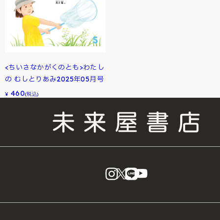
<ちいさなかがくのとも>わたし
の むしとりあみ2025年05月号
460
¥
(税込)
instagram
X
LINE
YouTube