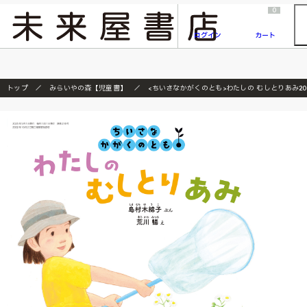
2026/7/23
『ONE PIECE magazine 021 ONE PIECEカード付き同梱版』発売延期のご案内
0
ログイン
カート
トップ
みらいやの森【児童書】
<ちいさなかがくのとも>わたしの むしとりあみ20