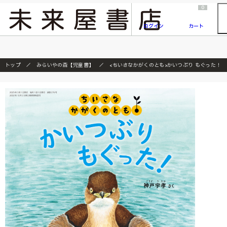
2026/7/23
『ONE PIECE magazine 021 ONE PIECEカード付き同梱版』発売延期のご案内
0
ログイン
カート
トップ
みらいやの森【児童書】
<ちいさなかがくのとも>かいつぶり もぐった！