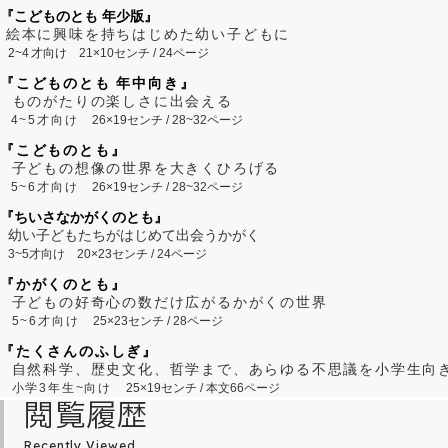
『こどものとも 年少版』
絵本に興味を持ちはじめた幼い子どもに
2~
4
才向け
21×10センチ / 24ページ
『こどものとも 年中向き』
ものがたりの楽しさに出会える
4~5才向け
26×19センチ / 28~32ページ
『こどものとも』
子どもの想像の世界を大きくひろげる
5~6才向け
26×19センチ / 28~32ページ
『ちいさなかがくのとも』
幼い子どもたちがはじめて出会うかがく
3~5才向け
20×23センチ / 24ページ
『かがくのとも』
子どもの好奇心の数だけ広がるかがくの世界
5~6才向け
25×23センチ / 28ページ
『たくさんのふしぎ』
自然科学、歴史文化、哲学まで、あらゆる不思議を小学生向
小学3年生~向け
25×19センチ / 本文66ページ
閲覧履歴
Recently Viewed