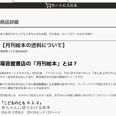
カートに入れる
商品詳細
水に潜るのがとっても上手な小さな水鳥。その名は、かいつぶり！3~4~5才向け
【月刊絵本の送料について】
何冊買っても送料290円
福音館書店の『月刊絵本』とは？
1956年の「こどものとも」刊行以来、『ぐりとぐら』『はじめてのおつかい』『きんぎょがにげた
セラー絵本を生み出してきた、毎月発行される絵本雑誌のシリーズです。
数々の名作を生み出してきた福音館書店による信頼の絵本ですが、ペーパーバックで発行されてい
やすい価格で絵本を楽しむことが出来ます。
月刊絵本には、ものがたり絵本とかがく絵本、お子さんの年齢と興味にあわせた７つのシリーズが
『こどものとも ０.１.２』
赤ちゃんに語りかける絵本
10か月~2才向け
20×19センチ / 22ページ