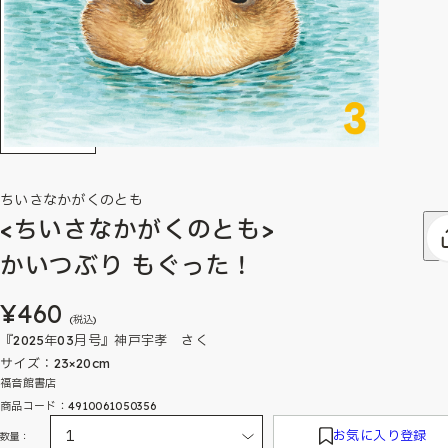
ちいさなかがくのとも
<ちいさなかがくのとも>
かいつぶり もぐった！
¥460
(税込)
『2025年03月号』神戸宇孝 さく
サイズ：23×20cm
福音館書店
商品コード：4910061050356
お気に入り登録
数量：