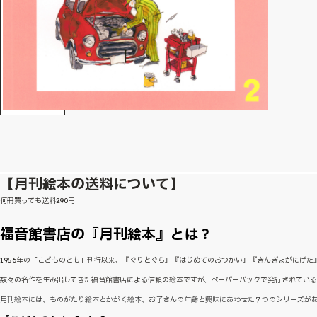
【月刊絵本の送料について】
何冊買っても送料290円
福音館書店の『月刊絵本』とは？
1956年の「こどものとも」刊行以来、『ぐりとぐら』『はじめてのおつかい』『きんぎょがにげ
数々の名作を生み出してきた福音館書店による信頼の絵本ですが、ペーパーバックで発行されてい
月刊絵本には、ものがたり絵本とかがく絵本、お子さんの年齢と興味にあわせた７つのシリーズが