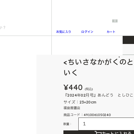
0
お気に入り
ログイン
カート
やさんに いく
ちいさなかがくのとも
2
<ちいさなかがくのと
いく
¥440
(税込)
『2024年02月号』あんどう としひ
サイズ：23×20cm
福音館書店
商品コード：4910061050240
数量：
カートに入れる