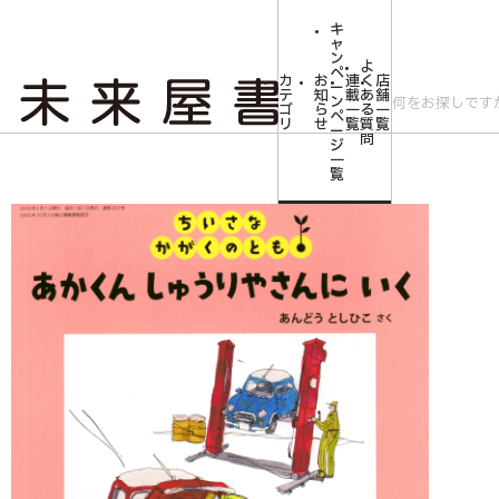
キ
ャ
ン
よ
ペ
カ
お
連
く
店
ー
テ
知
載
あ
舗
ン
ゴ
ら
一
る
一
ペ
リ
せ
覧
質
覧
ー
問
ジ
トップ
みらいやの森【児童書】
<ちいさなかがくのとも>あかくん しゅうり
一
覧