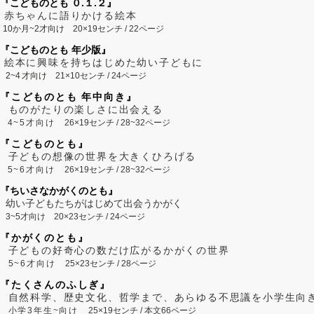
『こどものとも ０.１.２』
赤ちゃんに語りかける絵本
10か月~2才向け
20×19センチ / 22ページ
『こどものとも 年少版』
絵本に興味を持ちはじめた幼い子どもに
2~
4
才向け
21×10センチ / 24ページ
『こどものとも 年中向き』
ものがたりの楽しさに出会える
4~5才向け
26×19センチ / 28~32ページ
『こどものとも』
子どもの想像の世界を大きくひろげる
5~6才向け
26×19センチ / 28~32ページ
『ちいさなかがくのとも』
幼い子どもたちがはじめて出会うかがく
3~5才向け
20×23センチ / 24ページ
『かがくのとも』
子どもの好奇心の数だけ広がるかがくの世界
5~6才向け
25×23センチ / 28ページ
『たくさんのふしぎ』
自然科学、歴史文化、哲学まで、あらゆる不思議を小学生向
小学3年生~向け
25×19センチ / 本文66ページ