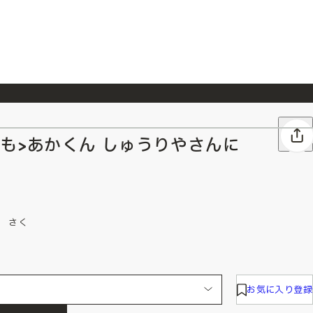
026/7/23
『ONE PIECE magazine 021 ONE PIECEカード付き同梱版』発売延期のご案内
も>あかくん しゅうりやさんに
こ さく
お気に入り登録