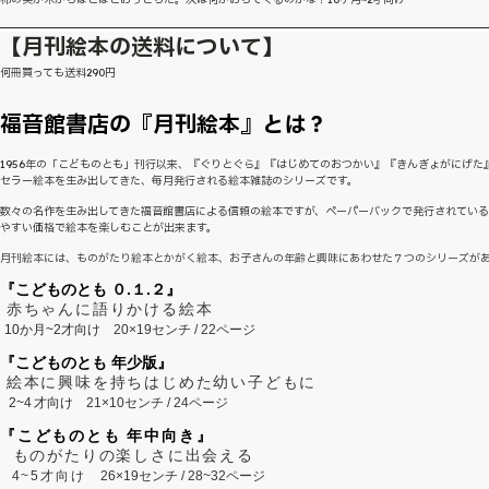
【月刊絵本の送料について】
何冊買っても送料290円
福音館書店の『月刊絵本』とは？
1956年の「こどものとも」刊行以来、『ぐりとぐら』『はじめてのおつかい』『きんぎょがにげた
セラー絵本を生み出してきた、毎月発行される絵本雑誌のシリーズです。
数々の名作を生み出してきた福音館書店による信頼の絵本ですが、ペーパーバックで発行されてい
やすい価格で絵本を楽しむことが出来ます。
月刊絵本には、ものがたり絵本とかがく絵本、お子さんの年齢と興味にあわせた７つのシリーズが
『こどものとも ０.１.２』
赤ちゃんに語りかける絵本
10か月~2才向け
20×19センチ / 22ページ
『こどものとも 年少版』
絵本に興味を持ちはじめた幼い子どもに
2~
4
才向け
21×10センチ / 24ページ
『こどものとも 年中向き』
ものがたりの楽しさに出会える
4~5才向け
26×19センチ / 28~32ページ