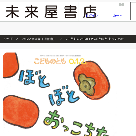
2026/7/23
『ONE PIECE magazine 021 ONE PIECEカード付き同梱版』発売延期のご案内
0
ログイン
カート
トップ
みらいやの森【児童書】
<こどものとも0.1.2.>ぼとぼと おっこちた