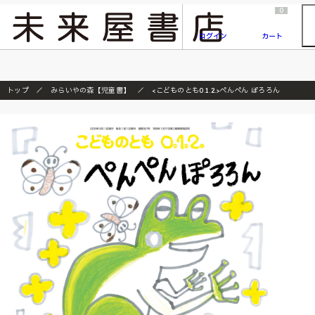
2026/7/23
『ONE PIECE magazine 021 ONE PIECEカード付き同梱版』発売延期のご案内
0
ログイン
カート
トップ
みらいやの森【児童書】
<こどものとも0.1.2.>ぺんぺん ぽろろん