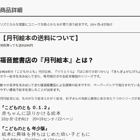
商品詳細
リズミカルな言葉にユニークな色とかたちが寄り添う絵本です。10ヶ月~2才向け
【月刊絵本の送料について】
何冊買っても送料290円
福音館書店の『月刊絵本』とは？
1956年の「こどものとも」刊行以来、『ぐりとぐら』『はじめてのおつかい』『きんぎょがにげた
セラー絵本を生み出してきた、毎月発行される絵本雑誌のシリーズです。
数々の名作を生み出してきた福音館書店による信頼の絵本ですが、ペーパーバックで発行されてい
やすい価格で絵本を楽しむことが出来ます。
月刊絵本には、ものがたり絵本とかがく絵本、お子さんの年齢と興味にあわせた７つのシリーズが
『こどものとも ０.１.２』
赤ちゃんに語りかける絵本
10か月~2才向け
20×19センチ / 22ページ
『こどものとも 年少版』
絵本に興味を持ちはじめた幼い子どもに
2~
4
才向け
21×10センチ / 24ページ