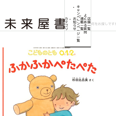
キ
ャ
ン
よ
ペ
カ
お
連
く
店
ー
テ
知
載
あ
舗
ン
ゴ
ら
一
る
一
ペ
リ
せ
覧
質
覧
ー
問
ジ
トップ
みらいやの森【児童書】
<こどものとも0.1.2.>ふかふか ぺたぺた
一
覧