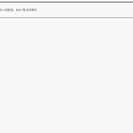
しむ絵本。10ヶ月~2才向け