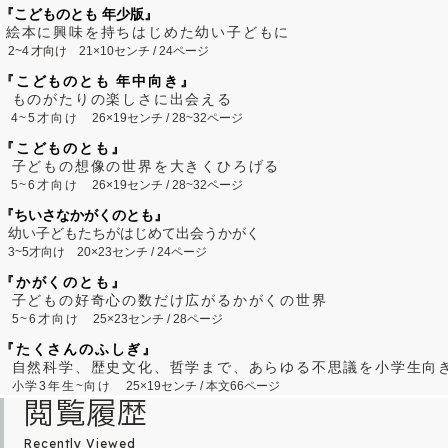
『こどものとも 年少版』
絵本に興味を持ちはじめた幼い子どもに
2~
4
才向け
21×10センチ / 24ページ
『こどものとも 年中向き』
ものがたりの楽しさに出会える
4~5才向け
26×19センチ / 28~32ページ
『こどものとも』
子どもの想像の世界を大きくひろげる
5~6才向け
26×19センチ / 28~32ページ
『ちいさなかがくのとも』
幼い子どもたちがはじめて出会うかがく
3~5才向け
20×23センチ / 24ページ
『かがくのとも』
子どもの好奇心の数だけ広がるかがくの世界
5~6才向け
25×23センチ / 28ページ
『たくさんのふしぎ』
自然科学、歴史文化、哲学まで、あらゆる不思議を小学生向
小学3年生~向け
25×19センチ / 本文66ページ
閲覧履歴
Recently Viewed