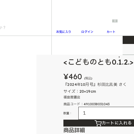
0
お気に入り
ログイン
カート
こどものとも0.1.2.
2
<こどものとも0.1.2
¥460
(税込)
『2024年10月号』杉田比呂美 さく
サイズ：20×19cm
福音館書店
商品コード：4910038031043
数量：
カートに入れる
商品詳細