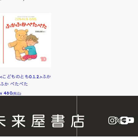
<こどものとも0.1.2.>ふか
ふか ぺたぺた
460
¥
(税込)
instagram
X
LINE
Y