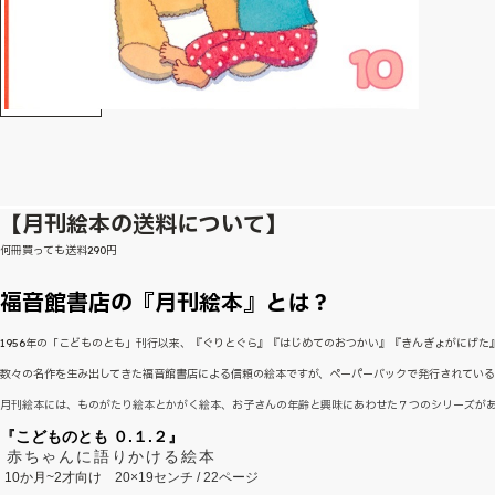
【月刊絵本の送料について】
何冊買っても送料290円
福音館書店の『月刊絵本』とは？
1956年の「こどものとも」刊行以来、『ぐりとぐら』『はじめてのおつかい』『きんぎょがにげ
数々の名作を生み出してきた福音館書店による信頼の絵本ですが、ペーパーバックで発行されてい
月刊絵本には、ものがたり絵本とかがく絵本、お子さんの年齢と興味にあわせた７つのシリーズが
『こどものとも ０.１.２』
赤ちゃんに語りかける絵本
10か月~2才向け
20×19センチ / 22ページ