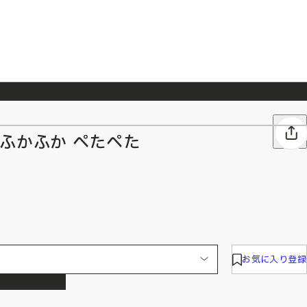
026/7/23
『ONE PIECE magazine 021 ONE PIECEカード付き同梱版』発売延期のご案内
.>ふかふか ぺたぺた
お気に入り登録