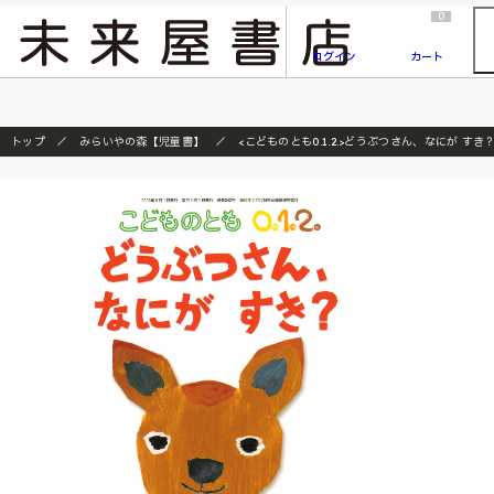
2026/7/23
『ONE PIECE magazine 021 ONE PIECEカード付き同梱版』発売延期のご案内
0
ログイン
カート
トップ
みらいやの森【児童書】
<こどものとも0.1.2.>どうぶつさん、なにが すき