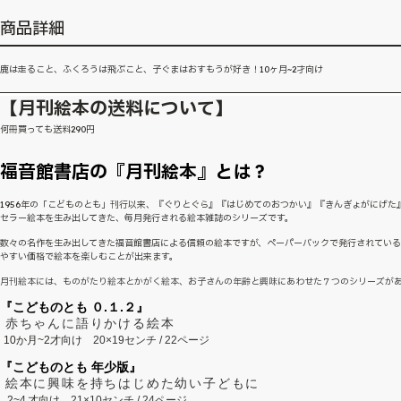
商品詳細
鹿は走ること、ふくろうは飛ぶこと、子ぐまはおすもうが好き！10ヶ月~2才向け
【月刊絵本の送料について】
何冊買っても送料290円
福音館書店の『月刊絵本』とは？
1956年の「こどものとも」刊行以来、『ぐりとぐら』『はじめてのおつかい』『きんぎょがにげた
セラー絵本を生み出してきた、毎月発行される絵本雑誌のシリーズです。
数々の名作を生み出してきた福音館書店による信頼の絵本ですが、ペーパーバックで発行されてい
やすい価格で絵本を楽しむことが出来ます。
月刊絵本には、ものがたり絵本とかがく絵本、お子さんの年齢と興味にあわせた７つのシリーズが
『こどものとも ０.１.２』
赤ちゃんに語りかける絵本
10か月~2才向け
20×19センチ / 22ページ
『こどものとも 年少版』
絵本に興味を持ちはじめた幼い子どもに
2~
4
才向け
21×10センチ / 24ページ