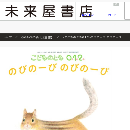
2026/7/23
『ONE PIECE magazine 021 ONE PIECEカード付き同梱版』発売延期のご案内
0
ログイン
カート
トップ
みらいやの森【児童書】
<こどものとも0.1.2.>のびのーび のびのーび