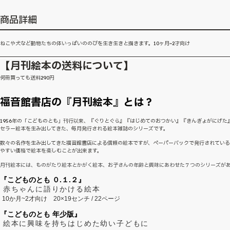
商品詳細
ねこや犬など動物たちの体いっぱいののびを生き生きと描きます。10ヶ月~2才向け
【月刊絵本の送料について】
何冊買っても送料290円
福音館書店の『月刊絵本』とは？
1956年の「こどものとも」刊行以来、『ぐりとぐら』『はじめてのおつかい』『きんぎょがにげた
セラー絵本を生み出してきた、毎月発行される絵本雑誌のシリーズです。
数々の名作を生み出してきた福音館書店による信頼の絵本ですが、ペーパーバックで発行されてい
やすい価格で絵本を楽しむことが出来ます。
月刊絵本には、ものがたり絵本とかがく絵本、お子さんの年齢と興味にあわせた７つのシリーズが
『こどものとも ０.１.２』
赤ちゃんに語りかける絵本
10か月~2才向け
20×19センチ / 22ページ
『こどものとも 年少版』
絵本に興味を持ちはじめた幼い子どもに