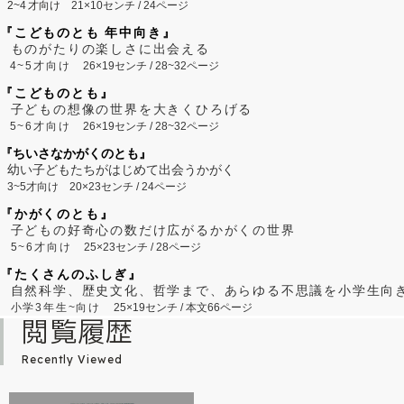
2~
4
才向け
21×10センチ / 24ページ
『こどものとも 年中向き』
ものがたりの楽しさに出会える
4~5才向け
26×19センチ / 28~32ページ
『こどものとも』
子どもの想像の世界を大きくひろげる
5~6才向け
26×19センチ / 28~32ページ
『ちいさなかがくのとも』
幼い子どもたちがはじめて出会うかがく
3~5才向け
20×23センチ / 24ページ
『かがくのとも』
子どもの好奇心の数だけ広がるかがくの世界
5~6才向け
25×23センチ / 28ページ
『たくさんのふしぎ』
自然科学、歴史文化、哲学まで、あらゆる不思議を小学生向
小学3年生~向け
25×19センチ / 本文66ページ
閲覧履歴
Recently Viewed