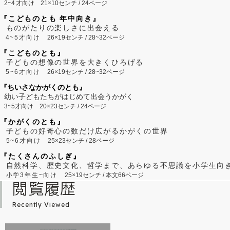
2~
4
才向け
21×10センチ / 24ページ
『こどものとも 年中向き』
ものがたりの楽しさに出会える
4~5才向け
26×19センチ / 28~32ページ
『こどものとも』
子どもの想像の世界を大きくひろげる
5~6才向け
26×19センチ / 28~32ページ
『ちいさなかがくのとも』
幼い子どもたちがはじめて出会うかがく
3~5才向け
20×23センチ / 24ページ
『かがくのとも』
子どもの好奇心の数だけ広がるかがくの世界
5~6才向け
25×23センチ / 28ページ
『たくさんのふしぎ』
自然科学、歴史文化、哲学まで、あらゆる不思議を小学生向
小学3年生~向け
25×19センチ / 本文66ページ
閲覧履歴
Recently Viewed