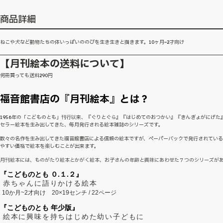
商品詳細
ねこや犬など動物たちの体いっぱいののびを生き生きと描きます。10ヶ月~2才向け
【月刊絵本の送料について】
何冊買っても送料290円
福音館書店の『月刊絵本』とは？
1956年の「こどものとも」刊行以来、『ぐりとぐら』『はじめてのおつかい』『きんぎょがにげた
セラー絵本を生み出してきた、毎月発行される絵本雑誌のシリーズです。
数々の名作を生み出してきた福音館書店による信頼の絵本ですが、ペーパーバックで発行されてい
やすい価格で絵本を楽しむことが出来ます。
月刊絵本には、ものがたり絵本とかがく絵本、お子さんの年齢と興味にあわせた７つのシリーズが
『こどものとも ０.１.２』
赤ちゃんに語りかける絵本
10か月~2才向け
20×19センチ / 22ページ
『こどものとも 年少版』
絵本に興味を持ちはじめた幼い子どもに