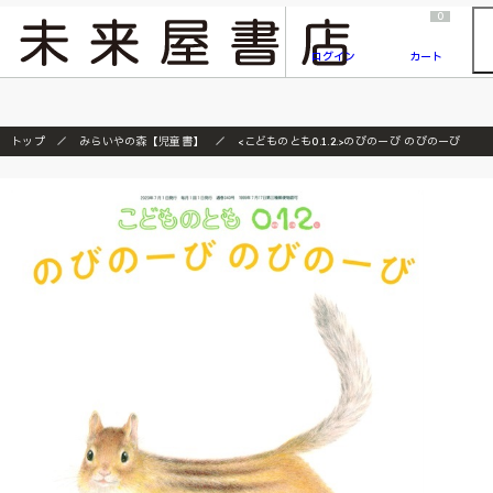
2026/7/23
『ONE PIECE magazine 021 ONE PIECEカード付き同梱版』発売延期のご案内
0
ログイン
カート
トップ
みらいやの森【児童書】
<こどものとも0.1.2.>のびのーび のびのーび