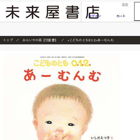
2026/7/23
『ONE PIECE magazine 021 ONE PIECEカード付き同梱版』発売延期のご案内
0
ログイン
カート
トップ
みらいやの森【児童書】
<こどものとも0.1.2.>あーむんむ