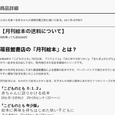
商品詳細
ごはんを食べる赤ちゃんの表情を魅力的に描いた絵本。10ヶ月~2才向け
【月刊絵本の送料について】
何冊買っても送料290円
福音館書店の『月刊絵本』とは？
1956年の「こどものとも」刊行以来、『ぐりとぐら』『はじめてのおつかい』『きんぎょがにげた
セラー絵本を生み出してきた、毎月発行される絵本雑誌のシリーズです。
数々の名作を生み出してきた福音館書店による信頼の絵本ですが、ペーパーバックで発行されてい
やすい価格で絵本を楽しむことが出来ます。
月刊絵本には、ものがたり絵本とかがく絵本、お子さんの年齢と興味にあわせた７つのシリーズが
『こどものとも ０.１.２』
赤ちゃんに語りかける絵本
10か月~2才向け
20×19センチ / 22ページ
『こどものとも 年少版』
絵本に興味を持ちはじめた幼い子どもに
2~
4
才向け
21×10センチ / 24ページ