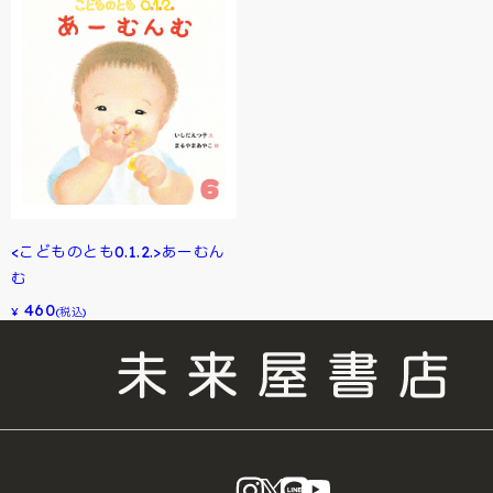
<こどものとも0.1.2.>あーむん
む
460
¥
(税込)
instagram
X
LINE
YouTube