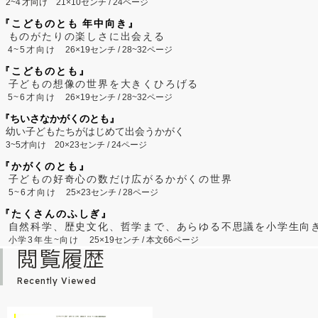
2~
4
才向け
21×10センチ / 24ページ
『こどものとも 年中向き』
ものがたりの楽しさに出会える
4~5才向け
26×19センチ / 28~32ページ
『こどものとも』
子どもの想像の世界を大きくひろげる
5~6才向け
26×19センチ / 28~32ページ
『ちいさなかがくのとも』
幼い子どもたちがはじめて出会うかがく
3~5才向け
20×23センチ / 24ページ
『かがくのとも』
子どもの好奇心の数だけ広がるかがくの世界
5~6才向け
25×23センチ / 28ページ
『たくさんのふしぎ』
自然科学、歴史文化、哲学まで、あらゆる不思議を小学生向
小学3年生~向け
25×19センチ / 本文66ページ
閲覧履歴
Recently Viewed