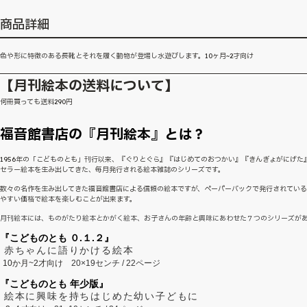
商品詳細
色や形に特徴のある長靴とそれを履く動物が登場し水遊びします。10ヶ月~2才向け
【月刊絵本の送料について】
何冊買っても送料290円
福音館書店の『月刊絵本』とは？
1956年の「こどものとも」刊行以来、『ぐりとぐら』『はじめてのおつかい』『きんぎょがにげた
セラー絵本を生み出してきた、毎月発行される絵本雑誌のシリーズです。
数々の名作を生み出してきた福音館書店による信頼の絵本ですが、ペーパーバックで発行されてい
やすい価格で絵本を楽しむことが出来ます。
月刊絵本には、ものがたり絵本とかがく絵本、お子さんの年齢と興味にあわせた７つのシリーズが
『こどものとも ０.１.２』
赤ちゃんに語りかける絵本
10か月~2才向け
20×19センチ / 22ページ
『こどものとも 年少版』
絵本に興味を持ちはじめた幼い子どもに