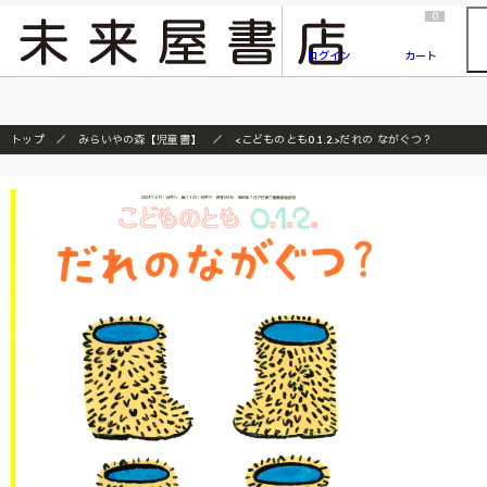
2026/7/23
『ONE PIECE magazine 021 ONE PIECEカード付き同梱版』発売延期のご案内
0
ログイン
カート
トップ
みらいやの森【児童書】
<こどものとも0.1.2.>だれの ながぐつ？