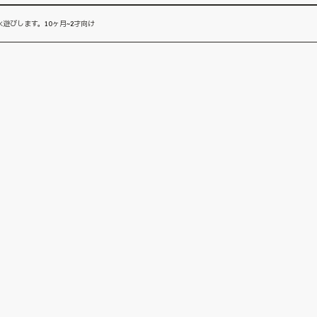
遊びします。10ヶ月~2才向け