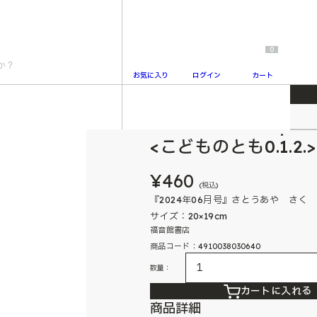
0
お気に入り
ログイン
カート
こどものとも0.1.2.
2
<こどものとも0.1.2
¥460
(税込)
『2024年06月号』さとうあや さく
サイズ：20×19cm
福音館書店
商品コード：4910038030640
数量：
カートに入れる
商品詳細