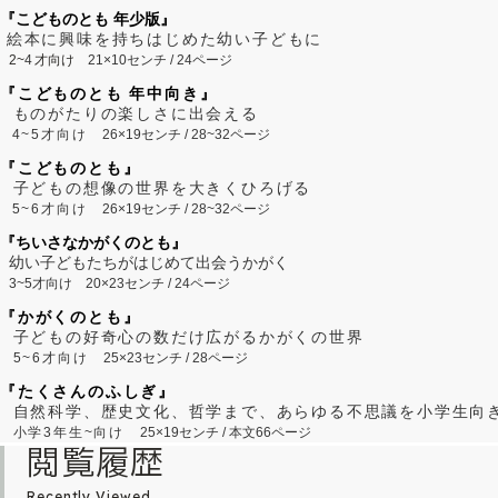
『こどものとも 年少版』
絵本に興味を持ちはじめた幼い子どもに
2~
4
才向け
21×10センチ / 24ページ
『こどものとも 年中向き』
ものがたりの楽しさに出会える
4~5才向け
26×19センチ / 28~32ページ
『こどものとも』
子どもの想像の世界を大きくひろげる
5~6才向け
26×19センチ / 28~32ページ
『ちいさなかがくのとも』
幼い子どもたちがはじめて出会うかがく
3~5才向け
20×23センチ / 24ページ
『かがくのとも』
子どもの好奇心の数だけ広がるかがくの世界
5~6才向け
25×23センチ / 28ページ
『たくさんのふしぎ』
自然科学、歴史文化、哲学まで、あらゆる不思議を小学生向
小学3年生~向け
25×19センチ / 本文66ページ
閲覧履歴
Recently Viewed