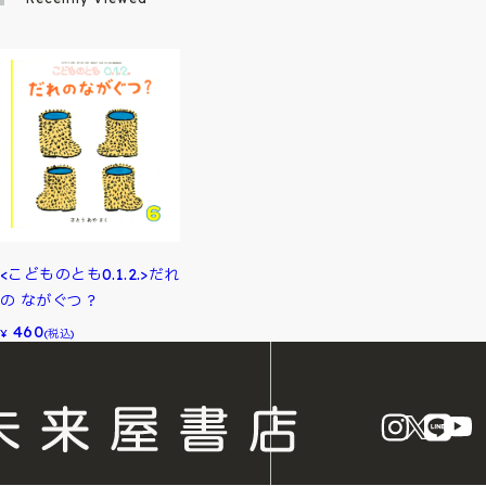
<こどものとも0.1.2.>だれ
の ながぐつ？
460
¥
(税込)
instagram
X
LINE
Y