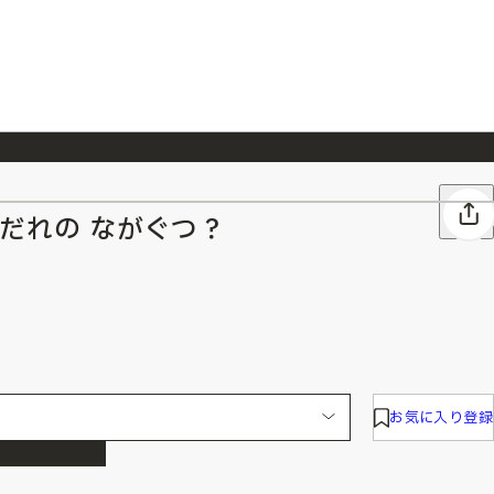
026/7/23
『ONE PIECE magazine 021 ONE PIECEカード付き同梱版』発売延期のご案内
.>だれの ながぐつ？
お気に入り登録