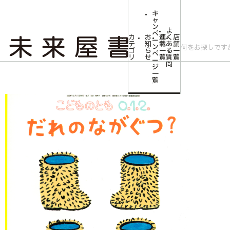
キ
ャ
ン
よ
ペ
カ
お
連
く
店
ー
テ
知
載
あ
舗
ン
ゴ
ら
一
る
一
ペ
リ
せ
覧
質
覧
ー
問
ジ
トップ
みらいやの森【児童書】
<こどものとも0.1.2.>だれの ながぐつ？
一
覧