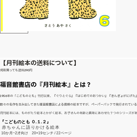
【月刊絵本の送料について】
何冊買っても送料290円
福音館書店の『月刊絵本』とは？
1956年の「こどものとも」刊行以来、『ぐりとぐら』『はじめてのおつかい』『きんぎょがにげ
数々の名作を生み出してきた福音館書店による信頼の絵本ですが、ペーパーバックで発行されてい
月刊絵本には、ものがたり絵本とかがく絵本、お子さんの年齢と興味にあわせた７つのシリーズが
『こどものとも ０.１.２』
赤ちゃんに語りかける絵本
10か月~2才向け
20×19センチ / 22ページ