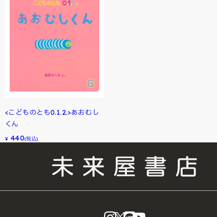
<こどものとも0.1.2.>あおむし
くん
440
¥
(税込)
instagram
X
LINE
YouTube