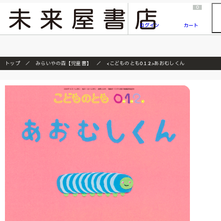
2026/7/23
『ONE PIECE magazine 021 ONE PIECEカード付き同梱版』発売延期のご案内
0
ログイン
カート
トップ
みらいやの森【児童書】
<こどものとも0.1.2.>あおむしくん