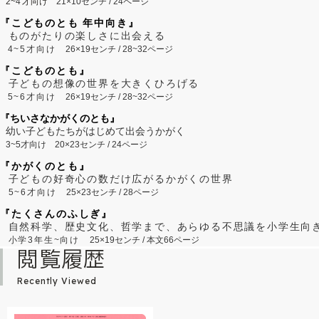
2~
4
才向け
21×10センチ / 24ページ
『こどものとも 年中向き』
ものがたりの楽しさに出会える
4~5才向け
26×19センチ / 28~32ページ
『こどものとも』
子どもの想像の世界を大きくひろげる
5~6才向け
26×19センチ / 28~32ページ
『ちいさなかがくのとも』
幼い子どもたちがはじめて出会うかがく
3~5才向け
20×23センチ / 24ページ
『かがくのとも』
子どもの好奇心の数だけ広がるかがくの世界
5~6才向け
25×23センチ / 28ページ
『たくさんのふしぎ』
自然科学、歴史文化、哲学まで、あらゆる不思議を小学生向
小学3年生~向け
25×19センチ / 本文66ページ
閲覧履歴
Recently Viewed