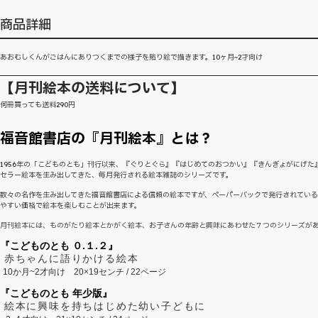
商品詳細
あおむしくんがごはんにありつくまでの様子を貼り絵で描きます。10ヶ月~2才向け
【月刊絵本の送料について】
何冊買っても送料290円
福音館書店の『月刊絵本』とは？
1956年の「こどものとも」刊行以来、『ぐりとぐら』『はじめてのおつかい』『きんぎょがにげた
セラー絵本を生み出してきた、毎月発行される絵本雑誌のシリーズです。
数々の名作を生み出してきた福音館書店による信頼の絵本ですが、ペーパーバックで発行されてい
やすい価格で絵本を楽しむことが出来ます。
月刊絵本には、ものがたり絵本とかがく絵本、お子さんの年齢と興味にあわせた７つのシリーズが
『こどものとも ０.１.２』
赤ちゃんに語りかける絵本
10か月~2才向け
20×19センチ / 22ページ
『こどものとも 年少版』
絵本に興味を持ちはじめた幼い子どもに