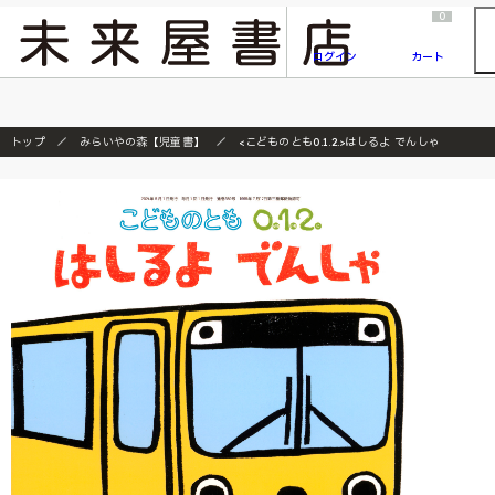
2026/7/23
『ONE PIECE magazine 021 ONE PIECEカード付き同梱版』発売延期のご案内
0
ログイン
カート
トップ
みらいやの森【児童書】
<こどものとも0.1.2.>はしるよ でんしゃ