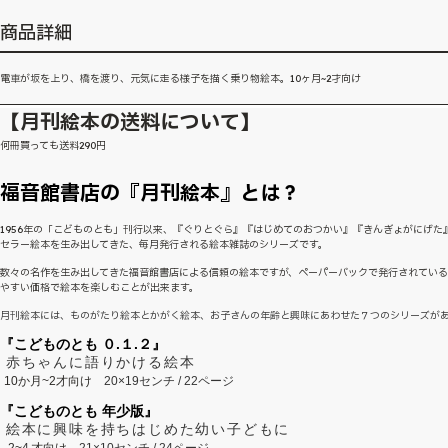
商品詳細
電車が坂を上り、橋を渡り、元気に走る様子を描く乗り物絵本。10ヶ月~2才向け
【月刊絵本の送料について】
何冊買っても送料290円
福音館書店の『月刊絵本』とは？
1956年の「こどものとも」刊行以来、『ぐりとぐら』『はじめてのおつかい』『きんぎょがにげた
セラー絵本を生み出してきた、毎月発行される絵本雑誌のシリーズです。
数々の名作を生み出してきた福音館書店による信頼の絵本ですが、ペーパーバックで発行されてい
やすい価格で絵本を楽しむことが出来ます。
月刊絵本には、ものがたり絵本とかがく絵本、お子さんの年齢と興味にあわせた７つのシリーズが
『こどものとも ０.１.２』
赤ちゃんに語りかける絵本
10か月~2才向け
20×19センチ / 22ページ
『こどものとも 年少版』
絵本に興味を持ちはじめた幼い子どもに
2~
4
才向け
21×10センチ / 24ページ