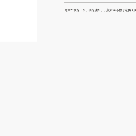
電車が坂を上り、橋を渡り、元気に走る様子を描く乗