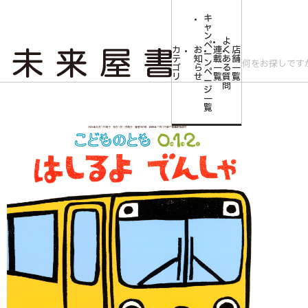
キ
ャ
ン
よ
ペ
カ
お
連
く
店
ー
テ
知
載
あ
舗
ン
ゴ
ら
一
る
一
ペ
リ
せ
覧
質
覧
ー
問
ジ
トップ
みらいやの森【児童書】
<こどものとも0.1.2.>はしるよ でんしゃ
一
覧