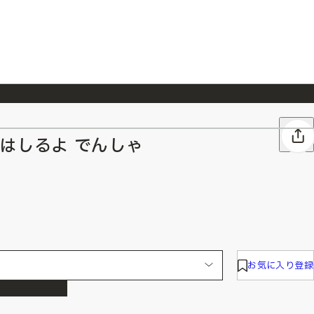
026/7/23
『ONE PIECE magazine 021 ONE PIECEカード付き同梱版』発売延期のご案内
.>はしるよ でんしゃ
お気に入り登録