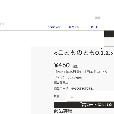
0
お気に入り
ログイン
カート
こどものとも0.1.2.
2
<こどものとも0.1.2
¥460
(税込)
『2024年05月号』村田エミコ さく
サイズ：20×19cm
福音館書店
商品コード：4910038030541
数量：
カートに入れる
商品詳細