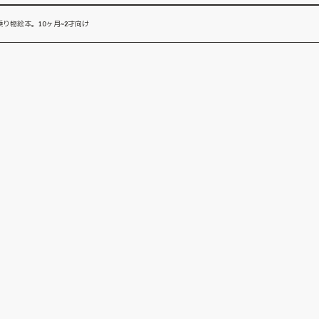
り物絵本。10ヶ月~2才向け