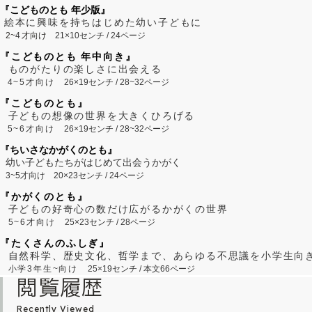
『こどものとも 年少版』
絵本に興味を持ちはじめた幼い子どもに
2~
4
才向け
21×10センチ / 24ページ
『こどものとも 年中向き』
ものがたりの楽しさに出会える
4~5才向け
26×19センチ / 28~32ページ
『こどものとも』
子どもの想像の世界を大きくひろげる
5~6才向け
26×19センチ / 28~32ページ
『ちいさなかがくのとも』
幼い子どもたちがはじめて出会うかがく
3~5才向け
20×23センチ / 24ページ
『かがくのとも』
子どもの好奇心の数だけ広がるかがくの世界
5~6才向け
25×23センチ / 28ページ
『たくさんのふしぎ』
自然科学、歴史文化、哲学まで、あらゆる不思議を小学生向
小学3年生~向け
25×19センチ / 本文66ページ
閲覧履歴
Recently Viewed