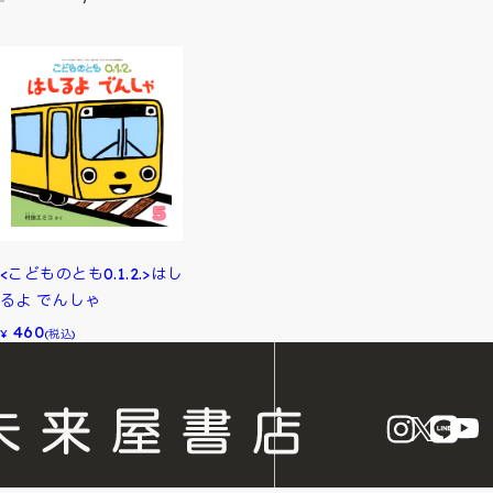
<こどものとも0.1.2.>はし
るよ でんしゃ
460
¥
(税込)
instagram
X
LINE
Y