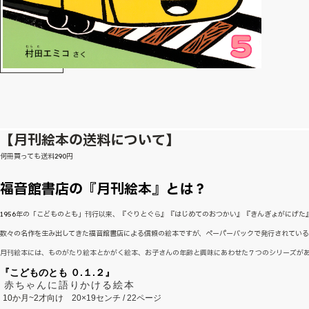
【月刊絵本の送料について】
何冊買っても送料290円
福音館書店の『月刊絵本』とは？
1956年の「こどものとも」刊行以来、『ぐりとぐら』『はじめてのおつかい』『きんぎょがにげ
数々の名作を生み出してきた福音館書店による信頼の絵本ですが、ペーパーバックで発行されてい
月刊絵本には、ものがたり絵本とかがく絵本、お子さんの年齢と興味にあわせた７つのシリーズが
『こどものとも ０.１.２』
赤ちゃんに語りかける絵本
10か月~2才向け
20×19センチ / 22ページ