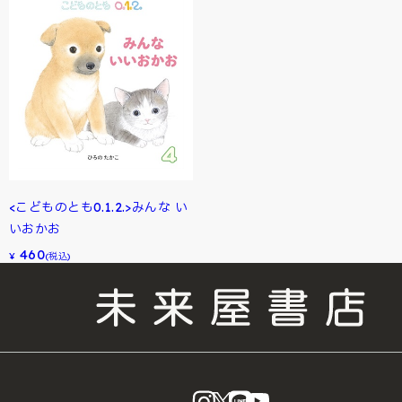
<こどものとも0.1.2.>みんな い
いおかお
460
¥
(税込)
instagram
X
LINE
YouTube