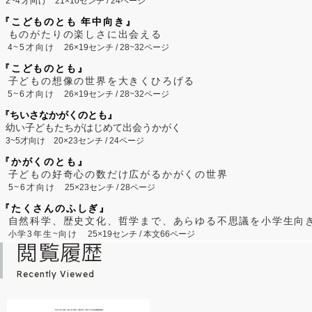
2~
4
才向け
21×10センチ / 24ページ
『こどものとも 年中向き』
ものがたりの楽しさに出会える
4~5才向け
26×19センチ / 28~32ページ
『こどものとも』
子どもの想像の世界を大きくひろげる
5~6才向け
26×19センチ / 28~32ページ
『ちいさなかがくのとも』
幼い子どもたちがはじめて出会うかがく
3~5才向け
20×23センチ / 24ページ
『かがくのとも』
子どもの好奇心の数だけ広がるかがくの世界
5~6才向け
25×23センチ / 28ページ
『たくさんのふしぎ』
自然科学、歴史文化、哲学まで、あらゆる不思議を小学生向
小学3年生~向け
25×19センチ / 本文66ページ
閲覧履歴
Recently Viewed