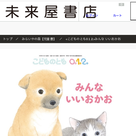
2026/7/23
『ONE PIECE magazine 021 ONE PIECEカード付き同梱版』発売延期のご案内
0
ログイン
カート
トップ
みらいやの森【児童書】
<こどものとも0.1.2.>みんな いいおかお