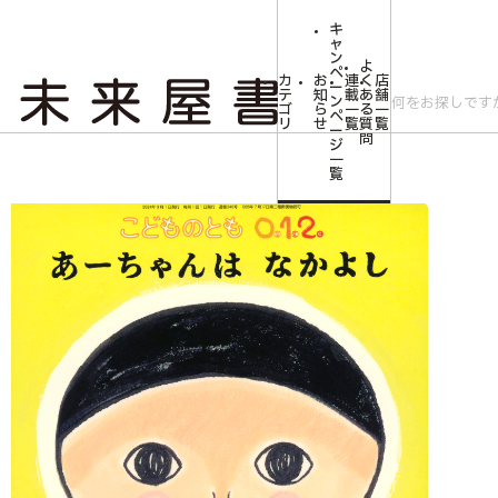
キ
ャ
ン
よ
ペ
カ
お
連
く
店
ー
テ
知
載
あ
舗
ン
ゴ
ら
一
る
一
ペ
リ
せ
覧
質
覧
ー
問
ジ
トップ
みらいやの森【児童書】
<こどものとも0.1.2.>あーちゃんは なかよ
一
覧