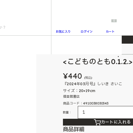
0
お気に入り
ログイン
カート
し
こどものとも0.1.2.
2
<こどものとも0.1.2
¥440
(税込)
『2024年03月号』しいき さいこ
サイズ：20×19cm
福音館書店
商品コード：4910038030343
数量：
カートに入れる
商品詳細