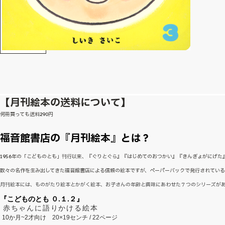
【月刊絵本の送料について】
何冊買っても送料290円
福音館書店の『月刊絵本』とは？
1956年の「こどものとも」刊行以来、『ぐりとぐら』『はじめてのおつかい』『きんぎょがにげ
数々の名作を生み出してきた福音館書店による信頼の絵本ですが、ペーパーバックで発行されてい
月刊絵本には、ものがたり絵本とかがく絵本、お子さんの年齢と興味にあわせた７つのシリーズが
『こどものとも ０.１.２』
赤ちゃんに語りかける絵本
10か月~2才向け
20×19センチ / 22ページ