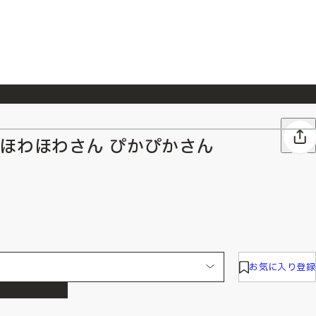
026/7/23
『ONE PIECE magazine 021 ONE PIECEカード付き同梱版』発売延期のご案内
2.>ほわほわさん ぴかぴかさん
お気に入り登録