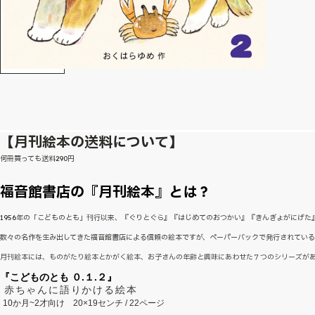
【月刊絵本の送料について】
何冊買っても送料290円
福音館書店の『月刊絵本』とは？
1956年の「こどものとも」刊行以来、『ぐりとぐら』『はじめてのおつかい』『きんぎょがにげ
数々の名作を生み出してきた福音館書店による信頼の絵本ですが、ペーパーバックで発行されてい
月刊絵本には、ものがたり絵本とかがく絵本、お子さんの年齢と興味にあわせた７つのシリーズが
『こどものとも ０.１.２』
赤ちゃんに語りかける絵本
10か月~2才向け
20×19センチ / 22ページ