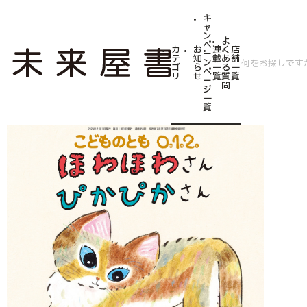
キ
ャ
ン
よ
ペ
カ
お
連
く
店
ー
テ
知
載
あ
舗
ン
ゴ
ら
一
る
一
ペ
リ
せ
覧
質
覧
ー
問
ジ
トップ
みらいやの森【児童書】
<こどものとも0.1.2.>ほわほわさん ぴかぴ
一
覧