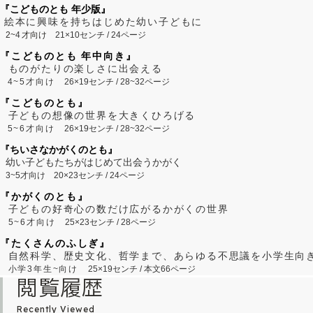
『こどものとも 年少版』
絵本に興味を持ちはじめた幼い子どもに
2~
4
才向け
21×10センチ / 24ページ
『こどものとも 年中向き』
ものがたりの楽しさに出会える
4~5才向け
26×19センチ / 28~32ページ
『こどものとも』
子どもの想像の世界を大きくひろげる
5~6才向け
26×19センチ / 28~32ページ
『ちいさなかがくのとも』
幼い子どもたちがはじめて出会うかがく
3~5才向け
20×23センチ / 24ページ
『かがくのとも』
子どもの好奇心の数だけ広がるかがくの世界
5~6才向け
25×23センチ / 28ページ
『たくさんのふしぎ』
自然科学、歴史文化、哲学まで、あらゆる不思議を小学生向
小学3年生~向け
25×19センチ / 本文66ページ
閲覧履歴
Recently Viewed