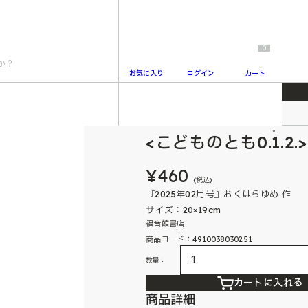
0
お気に入り
ログイン
カート
かさん
こどものとも0.1.2.
2
<こどものとも0.1.
¥460
(税込)
『2025年02月号』おくはらゆめ 作
サイズ：20×19cm
福音館書店
商品コード：4910038030251
数量：
カートに入れる
商品詳細