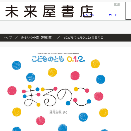
2026/7/23
『ONE PIECE magazine 021 ONE PIECEカード付き同梱版』発売延期のご案内
0
ログイン
カート
トップ
みらいやの森【児童書】
<こどものとも0.1.2.>まるのこ