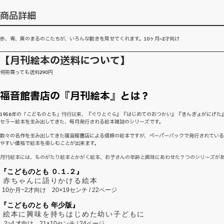
商品詳細
赤、青、黄のまるのこたちが、いろんな動きを見せてくれます。10ヶ月~2才向け
【月刊絵本の送料について】
何冊買っても送料290円
福音館書店の『月刊絵本』とは？
1956年の「こどものとも」刊行以来、『ぐりとぐら』『はじめてのおつかい』『きんぎょがにげた
セラー絵本を生み出してきた、毎月発行される絵本雑誌のシリーズです。
数々の名作を生み出してきた福音館書店による信頼の絵本ですが、ペーパーバックで発行されてい
やすい価格で絵本を楽しむことが出来ます。
月刊絵本には、ものがたり絵本とかがく絵本、お子さんの年齢と興味にあわせた７つのシリーズが
『こどものとも ０.１.２』
赤ちゃんに語りかける絵本
10か月~2才向け
20×19センチ / 22ページ
『こどものとも 年少版』
絵本に興味を持ちはじめた幼い子どもに
2~
4
才向け
21×10センチ / 24ページ