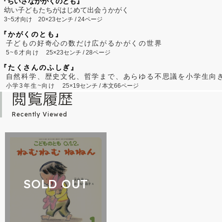
『ちいさなかがくのとも』
幼い子どもたちがはじめて出会うかがく
3~5才向け
20×23センチ / 24ページ
『かがくのとも』
子どもの好奇心の数だけ広がるかがくの世界
5~6才向け
25×23センチ / 28ページ
『たくさんのふしぎ』
自然科学、歴史文化、哲学まで、あらゆる不思議を小学生向
小学3年生~向け
25×19センチ / 本文66ページ
閲覧履歴
Recently Viewed
SOLD OUT