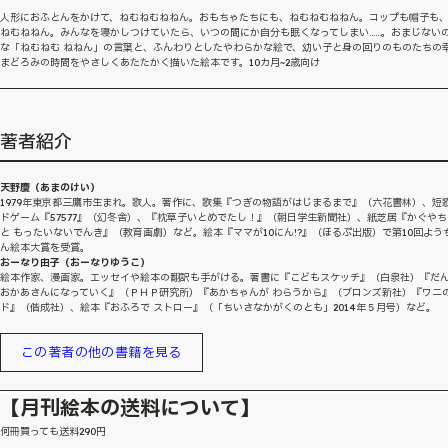
人形におふとんをかけて、ねむねむねねん。おもちゃたちにも、ねむねむねねん。コップも帽子も
ねむねねん。みんなを寝かしつけていたら、いつの間にか自分も眠くなってしまい……。おまじない
な「ねむねむ ねねん」の言葉と、ふんわりとしたやわらかな絵で、幼い子と身の回りのものたちの
まどろみの時間をやさしくあたたかく描いた絵本です。10カ月~2歳向け
著者紹介
天野慶（あまのけい）
1979年東京都三鷹市生まれ。歌人。著作に、歌集『つぎの物語がはじまるまで』（六花書林）、短
ドゲーム『57577』（幻冬舎）、『枕草子いとめでたし！』（朝日学生新聞社）、紙芝居『かぐやち
と もったいないでんき』（教育画劇）など。絵本『ママが10にん!?』（ほるぷ出版）で第10回よう
ん絵本大賞を受賞。
おーなり由子（おーなりゆうこ）
絵本作家、漫画家。エッセイや絵本の翻訳も手がける。著書に『こどもスケッチ』（白泉社）『だ
おかあさんになっていく』（ＰＨＰ研究所）『あかちゃんが わらうから』（ブロンズ新社）『ワニ
ド』（偕成社）、絵本『おふろで ストロー』（「ちいさなかがくのとも」2014年５月号）など。
この著者の他の書籍を見る
【月刊絵本の送料について】
何冊買っても送料290円