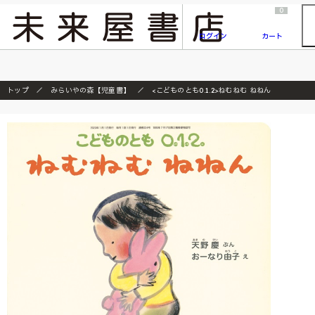
2026/7/23
『ONE PIECE magazine 021 ONE PIECEカード付き同梱版』発売延期のご案内
0
ログイン
カート
トップ
みらいやの森【児童書】
<こどものとも0.1.2>ねむねむ ねねん