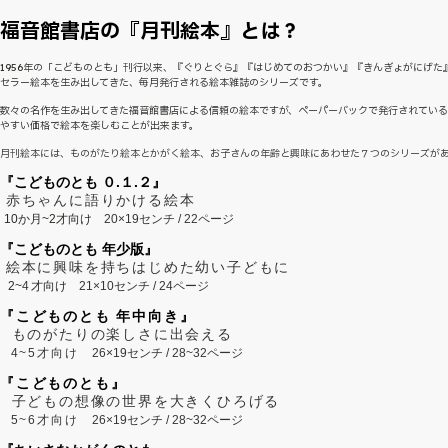
福音館書店の『月刊絵本』とは？
1956年の「こどものとも」刊行以来、『ぐりとぐら』『はじめてのおつかい』『きんぎょがにげた
セラー絵本を生み出してきた、毎月発行される絵本雑誌のシリーズです。
数々の名作を生み出してきた福音館書店による信頼の絵本ですが、ペーパーバックで発行されてい
やすい価格で絵本を楽しむことが出来ます。
月刊絵本には、ものがたり絵本とかがく絵本、お子さんの年齢と興味にあわせた７つのシリーズが
『こどものとも ０.１.２』
赤ちゃんに語りかける絵本
10か月~2才向け
20×19センチ / 22ページ
『こどものとも 年少版』
絵本に興味を持ちはじめた幼い子どもに
2~
4
才向け
21×10センチ / 24ページ
『こどものとも 年中向き』
ものがたりの楽しさに出会える
4~5才向け
26×19センチ / 28~32ページ
『こどものとも』
子どもの想像の世界を大きくひろげる
5~6才向け
26×19センチ / 28~32ページ