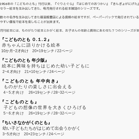
1956年の「こどものとも」刊行以来、『ぐりとぐら』『はじめてのおつかい』『きんぎょがにげた
セラー絵本を生み出してきた、毎月発行される絵本雑誌のシリーズです。
数々の名作を生み出してきた福音館書店による信頼の絵本ですが、ペーパーバックで発行されてい
やすい価格で絵本を楽しむことが出来ます。
月刊絵本には、ものがたり絵本とかがく絵本、お子さんの年齢と興味にあわせた７つのシリーズが
『こどものとも ０.１.２』
赤ちゃんに語りかける絵本
10か月~2才向け
20×19センチ / 22ページ
『こどものとも 年少版』
絵本に興味を持ちはじめた幼い子どもに
2~
4
才向け
21×10センチ / 24ページ
『こどものとも 年中向き』
ものがたりの楽しさに出会える
4~5才向け
26×19センチ / 28~32ページ
『こどものとも』
子どもの想像の世界を大きくひろげる
5~6才向け
26×19センチ / 28~32ページ
『ちいさなかがくのとも』
幼い子どもたちがはじめて出会うかがく
3~5才向け
20×23センチ / 24ページ