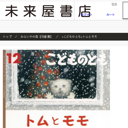
2026/7/23
『ONE PIECE magazine 021 ONE PIECEカード付き同梱版』発売延期のご案内
0
ログイン
カート
トップ
みらいやの森【児童書】
<こどものとも>トムとモモ