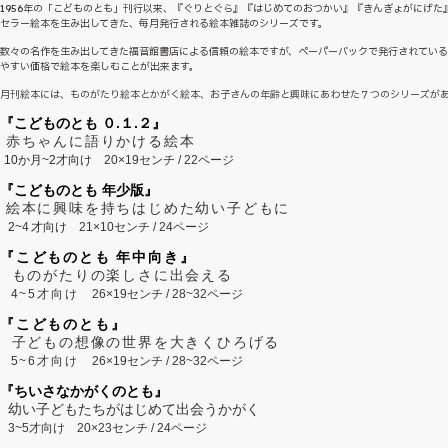
1956年の「こどものとも」刊行以来、『ぐりとぐら』『はじめてのおつかい』『きんぎょがにげた
セラー絵本を生み出してきた、毎月発行される絵本雑誌のシリーズです。
数々の名作を生み出してきた福音館書店による信頼の絵本ですが、ペーパーバックで発行されてい
やすい価格で絵本を楽しむことが出来ます。
月刊絵本には、ものがたり絵本とかがく絵本、お子さんの年齢と興味にあわせた７つのシリーズが
『こどものとも ０.１.２』
赤ちゃんに語りかける絵本
10か月~2才向け
20×19センチ / 22ページ
『こどものとも 年少版』
絵本に興味を持ちはじめた幼い子どもに
2~
4
才向け
21×10センチ / 24ページ
『こどものとも 年中向き』
ものがたりの楽しさに出会える
4~5才向け
26×19センチ / 28~32ページ
『こどものとも』
子どもの想像の世界を大きくひろげる
5~6才向け
26×19センチ / 28~32ページ
『ちいさなかがくのとも』
幼い子どもたちがはじめて出会うかがく
3~5才向け
20×23センチ / 24ページ