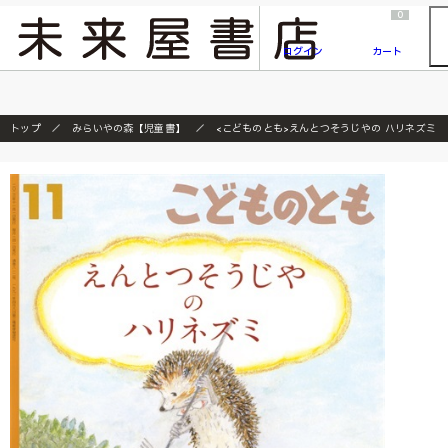
2026/7/23
『ONE PIECE magazine 021 ONE PIECEカード付き同梱版』発売延期のご案内
0
ログイン
カート
トップ
みらいやの森【児童書】
<こどものとも>えんとつそうじやの ハリネズミ