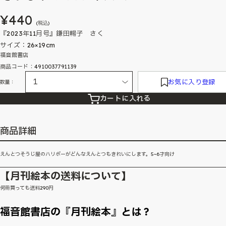
¥440
(税込)
『2023年11月号』鎌田暢子 さく
サイズ：26×19cm
福音館書店
商品コード：4910037791139
お気に入り登録
数量：
カートに入れる
商品詳細
えんとつそうじ屋のハリボーがどんなえんとつもきれいにします。5~6才向け
【月刊絵本の送料について】
何冊買っても送料290円
福音館書店の『月刊絵本』とは？