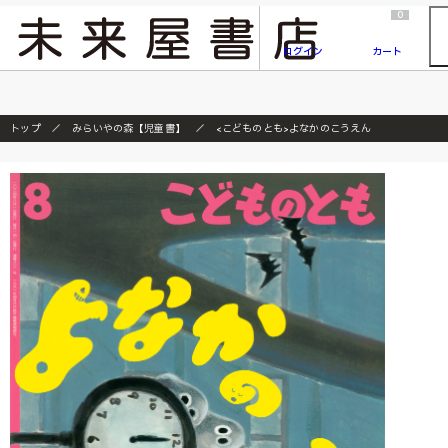
2026/7/23
『ONE PIECE magazine 021 ONE PIECEカード付き同梱版』発売延期のご案内
0
ログイン
カート
トップ
みらいやの森【児童書】
<こどものとも>よなかのこうえん