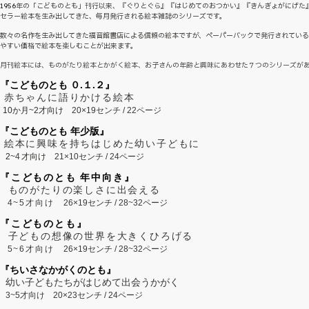
1956年の「こどものとも」刊行以来、『ぐりとぐら』『はじめてのおつかい』『きんぎょがにげた
セラー絵本を生み出してきた、毎月発行される絵本雑誌のシリーズです。
数々の名作を生み出してきた福音館書店による信頼の絵本ですが、ペーパーバックで発行されてい
やすい価格で絵本を楽しむことが出来ます。
月刊絵本には、ものがたり絵本とかがく絵本、お子さんの年齢と興味にあわせた７つのシリーズが
『こどものとも ０.１.２』
赤ちゃんに語りかける絵本
10か月~2才向け
20×19センチ / 22ページ
『こどものとも 年少版』
絵本に興味を持ちはじめた幼い子どもに
2~
4
才向け
21×10センチ / 24ページ
『こどものとも 年中向き』
ものがたりの楽しさに出会える
4~5才向け
26×19センチ / 28~32ページ
『こどものとも』
子どもの想像の世界を大きくひろげる
5~6才向け
26×19センチ / 28~32ページ
『ちいさなかがくのとも』
幼い子どもたちがはじめて出会うかがく
3~5才向け
20×23センチ / 24ページ